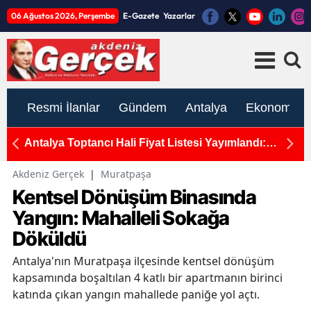
06 Ağustos 2026, Perşembe
E-Gazete
Yazarlar
Resmi İlanlar
Gündem
Antalya
Ekonomi
rcek
Antalya Toptancı Hali Fiyat Listesi Yayımlandı:
T
Sebze ve Meyvede Son Durum
H
Akdeniz Gerçek
|
Muratpaşa
Kentsel Dönüşüm Binasında
Yangın: Mahalleli Sokağa
Döküldü
Antalya'nın Muratpaşa ilçesinde kentsel dönüşüm
kapsamında boşaltılan 4 katlı bir apartmanın birinci
katında çıkan yangın mahallede paniğe yol açtı.