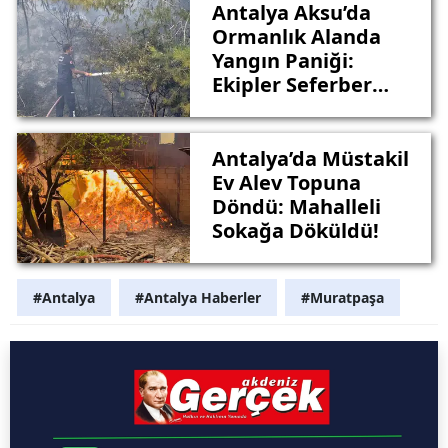
Antalya Aksu’da
Ormanlık Alanda
Yangın Paniği:
Ekipler Seferber
Oldu
Antalya’da Müstakil
Ev Alev Topuna
Döndü: Mahalleli
Sokağa Döküldü!
#Antalya
#Antalya Haberler
#Muratpaşa