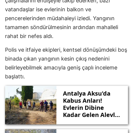
çalışmalarını endişeyle takip ederken, bazı
vatandaşlar ise evlerinin balkon ve
pencerelerinden müdahaleyi izledi. Yangının
tamamen söndürülmesinin ardından mahalleli
rahat bir nefes aldı.
Polis ve itfaiye ekipleri, kentsel dönüşümdeki boş
binada çıkan yangının kesin çıkış nedenini
belirleyebilmek amacıyla geniş çaplı inceleme
başlattı.
Antalya Aksu'da
Kabus Anları!
Evlerin Dibine
Kadar Gelen Alevler
Mahalleliyi Sokağa
Döktü