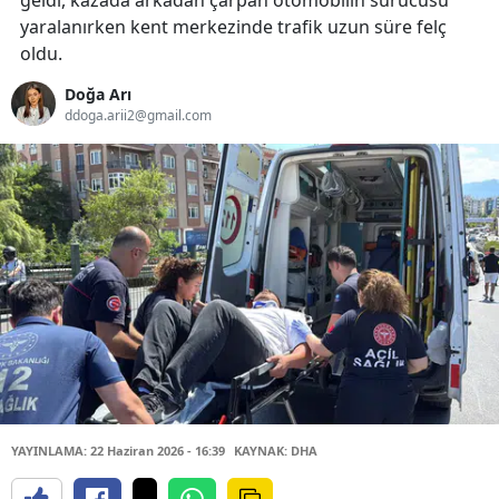
geldi, kazada arkadan çarpan otomobilin sürücüsü
yaralanırken kent merkezinde trafik uzun süre felç
oldu.
Doğa Arı
ddoga.arii2@gmail.com
YAYINLAMA: 22 Haziran 2026 - 16:39
KAYNAK: DHA