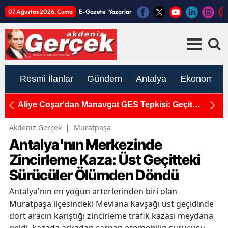
07 Ağustos 2026, Cuma
E-Gazete
Yazarlar
Resmi İlanlar
Gündem
Antalya
Ekonomi
pa
Aliye Coşar'dan Manavgat GES Tepkisi: Geçit
A
Vermeyeceğiz!
T
Akdeniz Gerçek
|
Muratpaşa
Antalya'nın Merkezinde
Zincirleme Kaza: Üst Geçitteki
Sürücüler Ölümden Döndü
Antalya'nın en yoğun arterlerinden biri olan
Muratpaşa ilçesindeki Mevlana Kavşağı üst geçidinde
dört aracın karıştığı zincirleme trafik kazası meydana