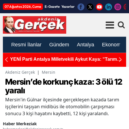
07 Ağustos 2026, Cuma
E-Gazete
Yazarlar
Resmi İlanlar
Gündem
Antalya
Ekonomi
usu:
YENİ Parti Antalya Milletvekili Aykut Kaya: “Tarım
M
sektöründe ekonomik kriz derinleşiyor, konkordato
domino etkisi oluşturuyor”
Akdeniz Gerçek
|
Mersin
Mersin’de korkunç kaza: 3 ölü 12
yaralı
Mersin'in Gülnar ilçesinde gerçekleşen kazada tarım
işçilerini taşıyan midibüs ile otomobilin çarpışması
sonucu 3 kişi hayatını kaybetti, 12 kişi yaralandı.
Haber Merkeziak