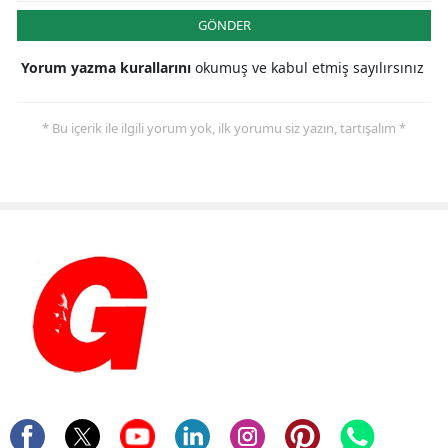
GÖNDER
Yorum yazma kurallarını
okumuş ve kabul etmiş sayılırsınız
* Bu içerik ile ilgili yorum yok, ilk yorumu siz yazın, tartışalım *