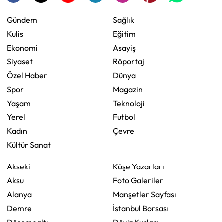
Gündem
Sağlık
Kulis
Eğitim
Ekonomi
Asayiş
Siyaset
Röportaj
Özel Haber
Dünya
Spor
Magazin
Yaşam
Teknoloji
Yerel
Futbol
Kadın
Çevre
Kültür Sanat
Akseki
Köşe Yazarları
Aksu
Foto Galeriler
Alanya
Manşetler Sayfası
Demre
İstanbul Borsası
Döşemealtı
Döviz Kurları