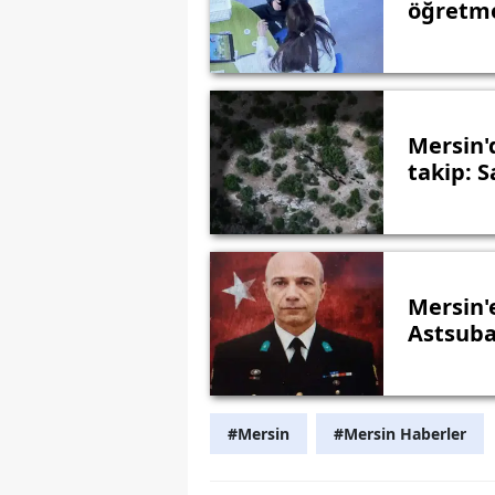
öğretme
Mersin'
takip: S
Mersin'
Astsuba
#Mersin
#Mersin Haberler