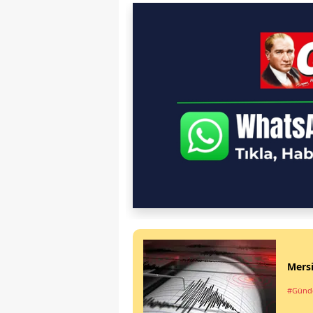
Mers
#Gün