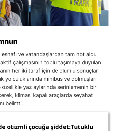
emnun
ma esnafı ve vatandaşlardan tam not aldı.
aktif çalışmasının toplu taşımaya duyulan
nın her iki taraf için de olumlu sonuçlar
ük yolculuklarında minibüs ve dolmuşları
 özellikle yaz aylarında serinlemenin bir
erek, kliması kapalı araçlarda seyahat
 belirtti.
de otizmli çocuğa şiddet:Tutuklu