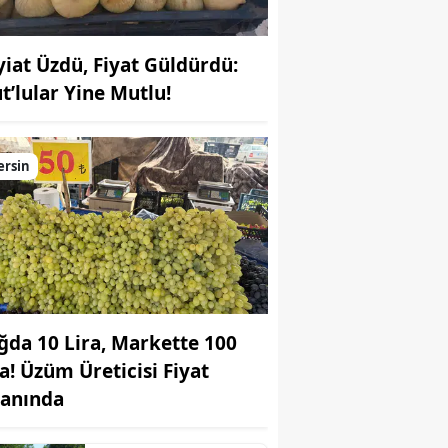
yiat Üzdü, Fiyat Güldürdü:
t’lular Yine Mutlu!
ersin
ğda 10 Lira, Markette 100
ra! Üzüm Üreticisi Fiyat
yanında