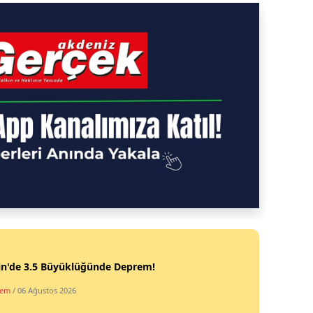
in'de 3.5 Büyüklüğünde Deprem!
dem
/ 06 Ağustos 2026