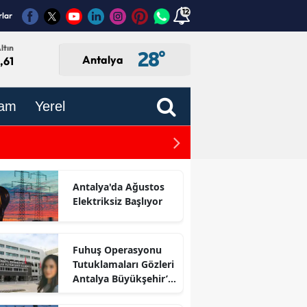
12
rlar
ltın
28
°
Antalya
,61
am
Yerel
Antalya’dan Öğretmenlere
Antalya'da Ağustos
Elektriksiz Başlıyor
Fuhuş Operasyonu
Tutuklamaları Gözleri
Antalya Büyükşehir’e
Çevirdi