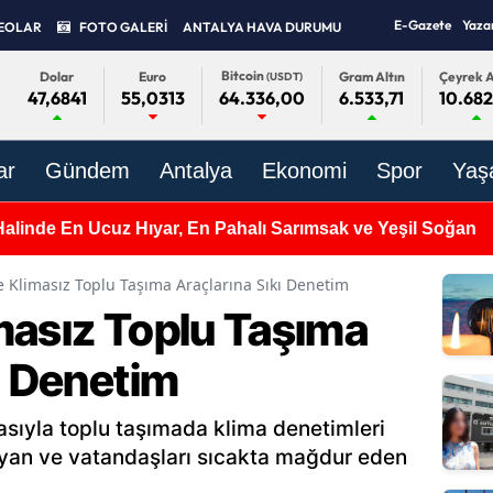
E-Gazete
Yaza
EOLAR
FOTO GALERİ
ANTALYA HAVA DURUMU
Bitcoin
Dolar
Euro
Gram Altın
Çeyrek A
(USDT)
47,6841
55,0313
6.533,71
10.682
64.336,00
ar
Gündem
Antalya
Ekonomi
Spor
Yaş
Halinde En Ucuz Hıyar, En Pahalı Sarımsak ve Yeşil Soğan
e Klimasız Toplu Taşıma Araçlarına Sıkı Denetim
masız Toplu Taşıma
ı Denetim
asıyla toplu taşımada klima denetimleri
mayan ve vatandaşları sıcakta mağdur eden