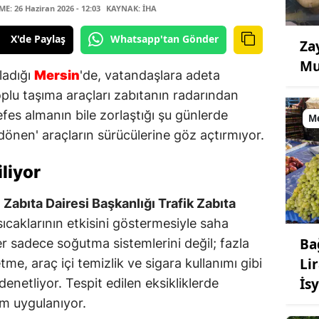
: 26 Haziran 2026 - 12:03
KAYNAK: İHA
X'de Paylaş
Whatsapp'tan Gönder
Za
Mu
ladığı
Mersin
'de, vatandaşlara adeta
lu taşıma araçları zabıtanın radarından
fes almanın bile zorlaştığı şu günlerde
M
 dönen' araçların sürücülerine göz açtırmıyor.
iliyor
Zabıta Dairesi Başkanlığı Trafik Zabıta
sıcaklarının etkisini göstermesiyle saha
Ba
ler sadece soğutma sistemlerini değil; fazla
Li
tme, araç içi temizlik ve sigara kullanımı gibi
İs
e denetliyor. Tespit edilen eksikliklerde
ım uygulanıyor.