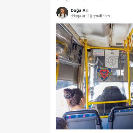
Doğa Arı
ddoga.arii2@gmail.com