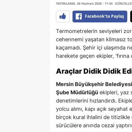
YAYINLAMA: 26 Haziran 2026 - 11:34
GÜNCELLEME
Facebook'ta Paylaş
Termometrelerin seviyeleri zor
cehennemi yaşatan klimasız top
kaçamadı. Şehir içi ulaşımda ne
harekete geçen ekipler, 'fırına
Araçlar Didik Didik Ed
Mersin Büyükşehir Belediyesi 
Şube Müdürlüğü
ekipleri, yaz 
denetimlerini hızlandırdı. Ekip
yolcu alımı, kapı açık seyahat e
birçok kural ihlalini de titizlikl
sürücülere anında cezai yaptır