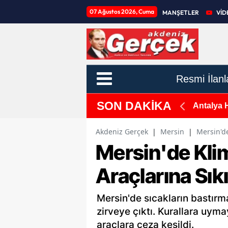
07 Ağustos 2026, Cuma
MANŞETLER
VİD
Resmi İlanl
SON DAKİKA
piti İçin Sahaya İndiler
Antalya 
Akdeniz Gerçek
|
Mersin
|
Mersin'd
Mersin'de Kli
Araçlarına Sık
Mersin'de sıcakların bastırm
zirveye çıktı. Kurallara uy
araçlara ceza kesildi.