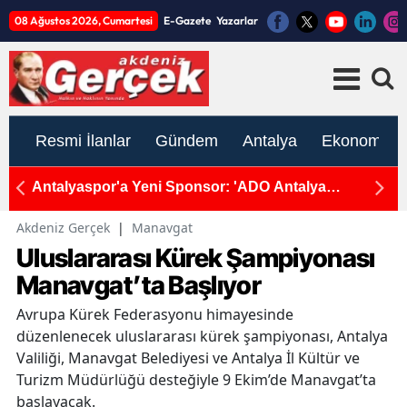
08 Ağustos 2026, Cumartesi
E-Gazete
Yazarlar
Resmi İlanlar
Gündem
Antalya
Ekonomi
'a Yeni Sponsor: 'ADO Antalya
CHP Gazipaşa'da T
Akdeniz Gerçek
|
Manavgat
Uluslararası Kürek Şampiyonası
Manavgat’ta Başlıyor
Avrupa Kürek Federasyonu himayesinde
düzenlenecek uluslararası kürek şampiyonası, Antalya
Valiliği, Manavgat Belediyesi ve Antalya İl Kültür ve
Turizm Müdürlüğü desteğiyle 9 Ekim’de Manavgat’ta
başlayacak.