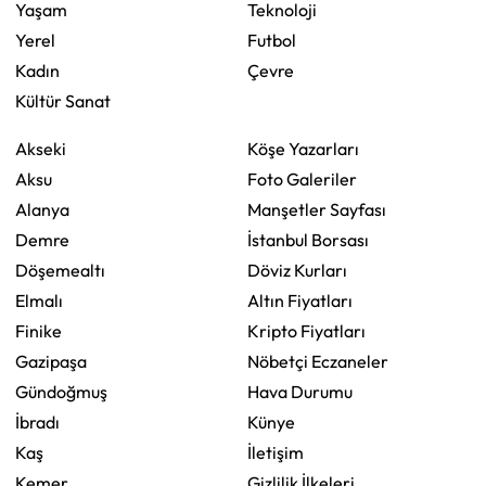
Yaşam
Teknoloji
Yerel
Futbol
Kadın
Çevre
Kültür Sanat
Akseki
Köşe Yazarları
Aksu
Foto Galeriler
Alanya
Manşetler Sayfası
Demre
İstanbul Borsası
Döşemealtı
Döviz Kurları
Elmalı
Altın Fiyatları
Finike
Kripto Fiyatları
Gazipaşa
Nöbetçi Eczaneler
Gündoğmuş
Hava Durumu
İbradı
Künye
Kaş
İletişim
Kemer
Gizlilik İlkeleri