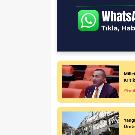
Mille
Kriti
#Genel
Yangı
Üreti