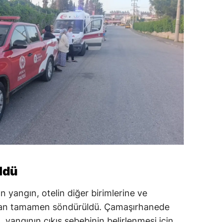
ldü
n yangın, otelin diğer birimlerine ve
dan tamamen söndürüldü. Çamaşırhanede
yangının çıkış sebebinin belirlenmesi için