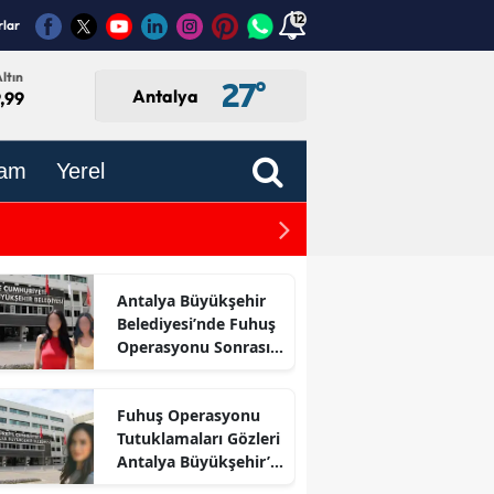
12
rlar
ltın
27
°
Antalya
,99
am
Yerel
i Eczaneler
Antalya Turizminde Ağusto
Antalya Büyükşehir
Belediyesi’nde Fuhuş
Operasyonu Sonrası
İlk Adım
Fuhuş Operasyonu
Tutuklamaları Gözleri
Antalya Büyükşehir’e
Çevirdi