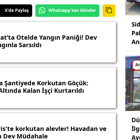
X'de Paylaş
Whatsapp'tan Gönder
Si
Pa
t’ta Otelde Yangın Paniği! Dev
An
gınla Sarsıldı
An
a Şantiyede Korkutan Göçük:
ltında Kalan İşçi Kurtarıldı
Dü
s'te korkutan alevler! Havadan ve
İl
n Dev Müdahale
Ay