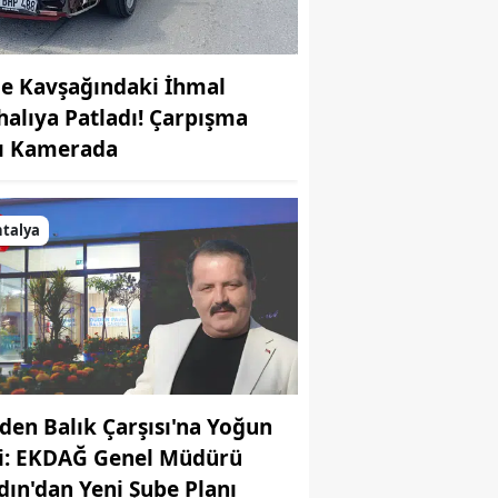
de Kavşağındaki İhmal
halıya Patladı! Çarpışma
ı Kamerada
talya
den Balık Çarşısı'na Yoğun
gi: EKDAĞ Genel Müdürü
dın'dan Yeni Şube Planı