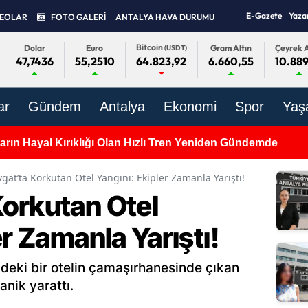
E-Gazete
Yaza
DEOLAR
FOTO GALERİ
ANTALYA HAVA DURUMU
Bitcoin
Dolar
Euro
Gram Altın
Çeyrek A
(USDT)
47,7436
55,2510
6.660,55
10.889
64.823,92
ar
Gündem
Antalya
Ekonomi
Spor
Yaş
da Bugün Hangi Eczaneler Nöbetçi? 9 Ağustos 2026 Nöbetç
at’ta Korkutan Otel Yangını: Ekipler Zamanla Yarıştı!
orkutan Otel
er Zamanla Yarıştı!
deki bir otelin çamaşırhanesinde çıkan
anik yarattı.