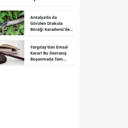
Antalya’da da
Görülen Drakula
Böceği Karadeniz'de
Yayılıyor
Yargıtay’dan Emsal
Karar! Bu Davranış
Boşanmada Tam
Kusur Sayıldı