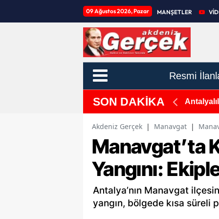
09 Ağustos 2026, Pazar
MANŞETLER
Vİ
Resmi İlanl
SON DAKİKA
den Gündemde
Antalya'
Akdeniz Gerçek
|
Manavgat
|
Manavg
Manavgat’ta K
Yangını: Ekipl
Antalya’nın Manavgat ilçesin
yangın, bölgede kısa süreli p