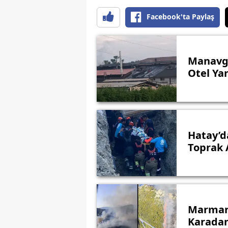
Facebook'ta Paylaş
Manavga
Otel Yan
Hatay’d
Toprak A
Marmari
Karada