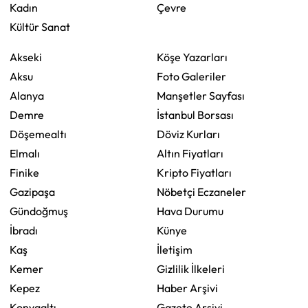
Kadın
Çevre
Kültür Sanat
Akseki
Köşe Yazarları
Aksu
Foto Galeriler
Alanya
Manşetler Sayfası
Demre
İstanbul Borsası
Döşemealtı
Döviz Kurları
Elmalı
Altın Fiyatları
Finike
Kripto Fiyatları
Gazipaşa
Nöbetçi Eczaneler
Gündoğmuş
Hava Durumu
İbradı
Künye
Kaş
İletişim
Kemer
Gizlilik İlkeleri
Kepez
Haber Arşivi
Konyaaltı
Gazete Arşivi