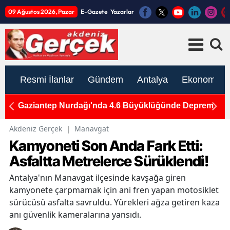
09 Ağustos 2026, Pazar
E-Gazete
Yazarlar
Resmi İlanlar
Gündem
Antalya
Ekonomi
4.6 Büyüklüğünde Deprem
Öğrenci Affı Resmileşti! Ünivers
Ay Süre Verildi
Akdeniz Gerçek
|
Manavgat
Kamyoneti Son Anda Fark Etti:
Asfaltta Metrelerce Sürüklendi!
Antalya'nın Manavgat ilçesinde kavşağa giren
kamyonete çarpmamak için ani fren yapan motosiklet
sürücüsü asfalta savruldu. Yürekleri ağza getiren kaza
anı güvenlik kameralarına yansıdı.