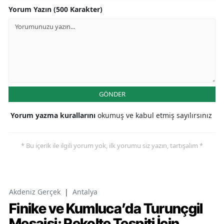
Yorum Yazın (500 Karakter)
GÖNDER
Yorum yazma kurallarını
okumuş ve kabul etmiş sayılırsınız
* Bu içerik ile ilgili yorum yok, ilk yorumu siz yazın, tartışalım *
Akdeniz Gerçek
|
Antalya
Finike ve Kumluca’da Turunçgil
Mesaisi: Rekolte Tespiti İçin