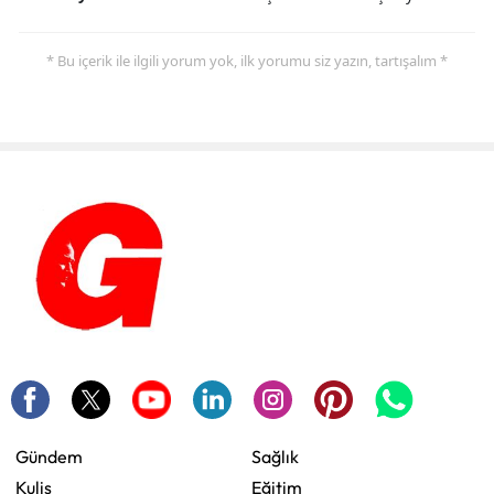
* Bu içerik ile ilgili yorum yok, ilk yorumu siz yazın, tartışalım *
Gündem
Sağlık
Kulis
Eğitim