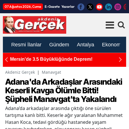
07 Ağustos 2026, Cuma
E-Gazete
Yazarlar
Resmi İlanlar
Gündem
Antalya
Ekonomi
Kumluca'daki Yangın Bölgesinde Üst Düzey
İnceleme!
Akdeniz Gerçek
|
Manavgat
Adana'da Arkadaşlar Arasındaki
Keserli Kavga Ölümle Bitti!
Şüpheli Manavgat'ta Yakalandı
Adana’da arkadaşlar arasında çıktığı öne sürülen
tartışma kanlı bitti. Keserle ağır yaralanan Muhammet
Hasan Koca, tedavi gördüğü hastanede yaşam