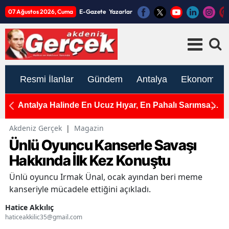
07 Ağustos 2026, Cuma
E-Gazete
Yazarlar
Resmi İlanlar
Gündem
Antalya
Ekonomi
e
Antalya Halinde En Ucuz Hıyar, En Pahalı Sarımsak
A
ve Yeşil Soğan
Ç
Akdeniz Gerçek
|
Magazin
Ünlü Oyuncu Kanserle Savaşı
Hakkında İlk Kez Konuştu
Ünlü oyuncu Irmak Ünal, ocak ayından beri meme
kanseriyle mücadele ettiğini açıkladı.
Hatice Akkılıç
haticeakkilic35@gmail.com