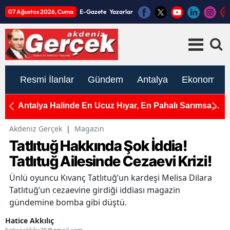
07 Ağustos 2026, Cuma
E-Gazete
Yazarlar
Resmi İlanlar
Gündem
Antalya
Ekonomi
e
Antalya Halinde En Ucuz Hıyar, En Pahalı Sarımsak
A
ve Yeşil Soğan
Ç
Akdeniz Gerçek
|
Magazin
Tatlıtuğ Hakkında Şok İddia!
Tatlıtuğ Ailesinde Cezaevi Krizi!
Ünlü oyuncu Kıvanç Tatlıtuğ’un kardeşi Melisa Dilara
Tatlıtuğ’un cezaevine girdiği iddiası magazin
gündemine bomba gibi düştü.
Hatice Akkılıç