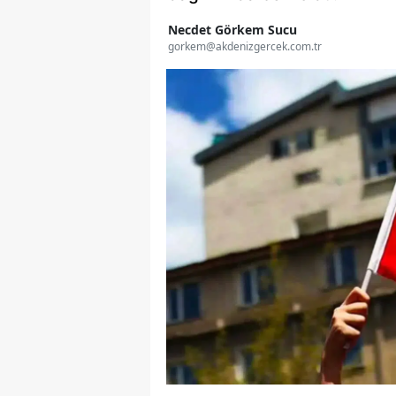
Necdet Görkem Sucu
gorkem@akdenizgercek.com.tr