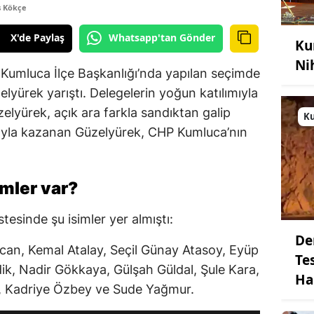
ş Kökçe
X'de Paylaş
Whatsapp'tan Gönder
Ku
Ni
 Kumluca İlçe Başkanlığı’nda yapılan seçimde
yürek yarıştı. Delegelerin yoğun katılımıyla
lyürek, açık ara farkla sandıktan galip
K
ranıyla kazanan Güzelyürek, CHP Kumluca’nın
imler var?
tesinde şu isimler yer almıştı:
De
ncan, Kemal Atalay, Seçil Günay Atasoy, Eyüp
Te
k, Nadir Gökkaya, Gülşah Güldal, Şule Kara,
Ha
, Kadriye Özbey ve Sude Yağmur.