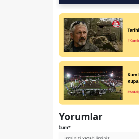
Tarih
#Kuml
Kumlu
Kupas
#Antal
Yorumlar
İsim*