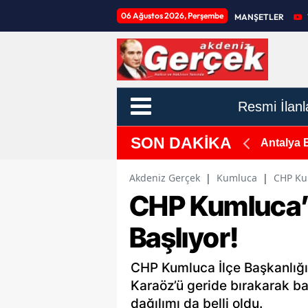
06 Ağustos 2026, Perşembe
MANŞETLER
Resmi İlanl
SON DAKİKA
nde"
Antalya 
Akdeniz Gerçek
|
Kumluca
|
CHP Ku
CHP Kumluca’
Başlıyor!
CHP Kumluca İlçe Başkanlığı
Karaöz’ü geride bırakarak ba
dağılımı da belli oldu.