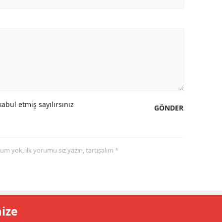
abul etmiş sayılırsınız
GÖNDER
yorum yok, ilk yorumu siz yazın, tartışalım *
mize