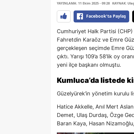
YAYINLAMA: 11 Ekim 2025 - 09:28
KAYNAK: Ula
Facebook'ta Paylaş
Cumhuriyet Halk Partisi (CHP)
Fahretdin Karaöz ve Emre Güzel
gerçekleşen seçimde Emre Güze
çıktı. Yarışı 109’a 58’lik oy o
yeni ilçe başkanı olmuştu.
Kumluca’da listede k
Güzelyürek’in yönetim kurulu lis
Hatice Akkelle, Anıl Mert Asla
Demet, Ulaş Durdaş, Özge Gedi
Baran Kaya, Hasan Nizamoğlu