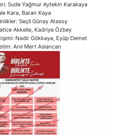
leri: Sude Yağmur Aytekin Karakaya
Şule Kara, Baran Kaya
inlikler: Seçil Günay Atasoy
Hatice Akkelle, Kadriye Özbey
etişimi: Nadir Gökkaya, Eyüp Demet
netim: Anıl Mert Aslancan