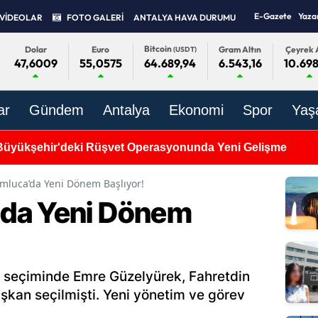
E-Gazete
Yaza
VİDEOLAR
FOTO GALERİ
ANTALYA HAVA DURUMU
Bitcoin
Dolar
Euro
Gram Altın
Çeyrek A
(USDT)
47,6009
55,0575
6.543,16
10.69
64.689,94
ar
Gündem
Antalya
Ekonomi
Spor
Yaş
Büyükşehir'deki Rüşvet Operasyonunda Yeni Gelişme
mluca’da Yeni Dönem Başlıyor!
da Yeni Dönem
 seçiminde Emre Güzelyürek, Fahretdin
şkan seçilmişti. Yeni yönetim ve görev