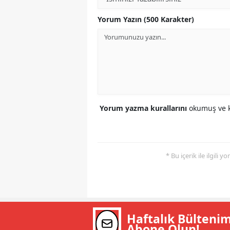
Yorum Yazın (500 Karakter)
Yorum yazma kurallarını
okumuş ve k
* Bu içerik ile ilgili 
Haftalık Bülteni
Abone Olun!