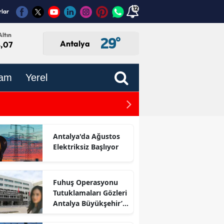
12
rlar
ltın
29
°
Antalya
8,07
am
Yerel
Antalya ve 70 İlde Sokakla
Antalya'da Ağustos
Elektriksiz Başlıyor
Fuhuş Operasyonu
Tutuklamaları Gözleri
Antalya Büyükşehir’e
Çevirdi