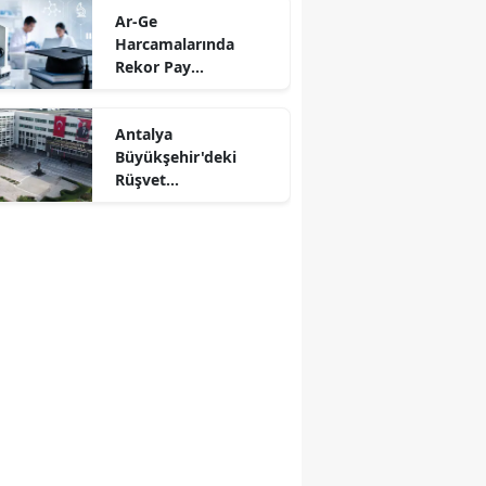
Ar-Ge
Harcamalarında
Rekor Pay
Üniversitelerin:
Bütçeden Aslan Payı
Antalya
Bilim İnsanlarına
Büyükşehir'deki
Rüşvet
Operasyonunda Yeni
Gelişme