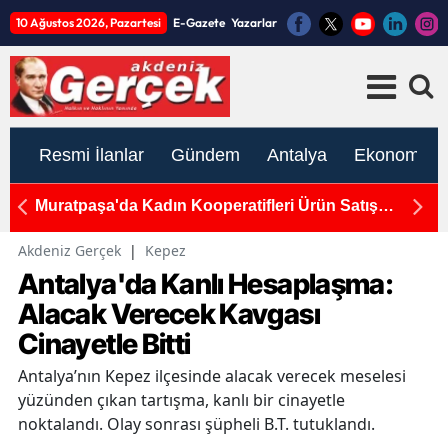
10 Ağustos 2026, Pazartesi
E-Gazete
Yazarlar
Resmi İlanlar
Gündem
Antalya
Ekonomi
ı:
Muratpaşa'da Kadın Kooperatifleri Ürün Satış
Ma
Mağazası'ndan Üreticiye Destek
E
Akdeniz Gerçek
|
Kepez
Antalya'da Kanlı Hesaplaşma:
Alacak Verecek Kavgası
Cinayetle Bitti
Antalya’nın Kepez ilçesinde alacak verecek meselesi
yüzünden çıkan tartışma, kanlı bir cinayetle
noktalandı. Olay sonrası şüpheli B.T. tutuklandı.