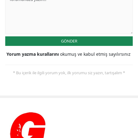
GÖNDER
Yorum yazma kurallarını
okumuş ve kabul etmiş sayılırsınız
* Bu içerik ile ilgili yorum yok, ilk yorumu siz yazın, tartışalım *