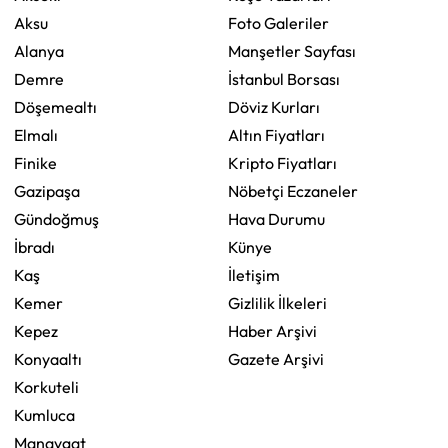
Aksu
Foto Galeriler
Alanya
Manşetler Sayfası
Demre
İstanbul Borsası
Döşemealtı
Döviz Kurları
Elmalı
Altın Fiyatları
Finike
Kripto Fiyatları
Gazipaşa
Nöbetçi Eczaneler
Gündoğmuş
Hava Durumu
İbradı
Künye
Kaş
İletişim
Kemer
Gizlilik İlkeleri
Kepez
Haber Arşivi
Konyaaltı
Gazete Arşivi
Korkuteli
Kumluca
Manavgat