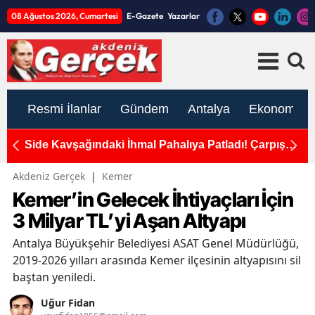
08 Ağustos 2026, Cumartesi
E-Gazete
Yazarlar
Resmi İlanlar
Gündem
Antalya
Ekonomi
alar
Side Kavşağındaki İhmal Pahalıya Patladı! Çarpışma
A
Anı Kamerada
G
Akdeniz Gerçek
|
Kemer
Kemer’in Gelecek İhtiyaçları İçin
3 Milyar TL’yi Aşan Altyapı
Antalya Büyükşehir Belediyesi ASAT Genel Müdürlüğü,
2019-2026 yılları arasında Kemer ilçesinin altyapısını sil
baştan yeniledi.
Uğur Fidan