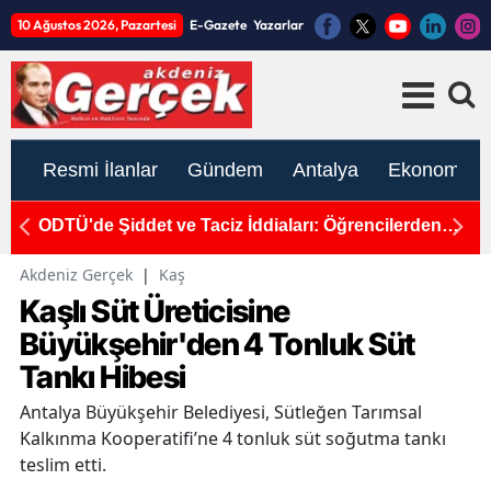
10 Ağustos 2026, Pazartesi
E-Gazete
Yazarlar
Resmi İlanlar
Gündem
Antalya
Ekonomi
k
ODTÜ'de Şiddet ve Taciz İddiaları: Öğrencilerden
1
Tepki ve İhraç Talebi
K
Akdeniz Gerçek
|
Kaş
Kaşlı Süt Üreticisine
Büyükşehir'den 4 Tonluk Süt
Tankı Hibesi
Antalya Büyükşehir Belediyesi, Sütleğen Tarımsal
Kalkınma Kooperatifi’ne 4 tonluk süt soğutma tankı
teslim etti.