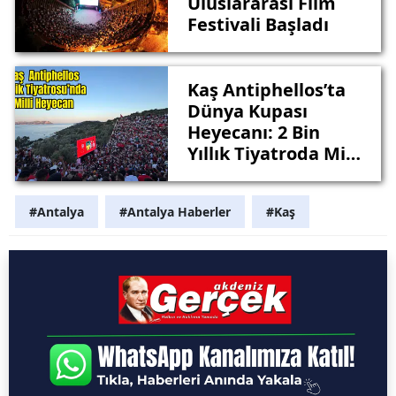
Uluslararası Film
Festivali Başladı
Kaş Antiphellos’ta
Dünya Kupası
Heyecanı: 2 Bin
Yıllık Tiyatroda Milli
Takım İçin Tek
Yürek Oldular
#Antalya
#Antalya Haberler
#Kaş