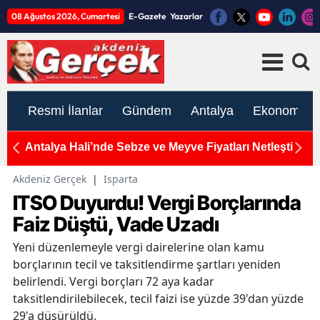
08 Ağustos 2026, Cumartesi
E-Gazete
Yazarlar
Resmi İlanlar
Gündem
Antalya
Ekonomi
Antalya Hali’nde Sebze ve Meyve Fiyatları Netleşti
To
K
Akdeniz Gerçek
|
Isparta
ITSO Duyurdu! Vergi Borçlarında
Faiz Düştü, Vade Uzadı
Yeni düzenlemeyle vergi dairelerine olan kamu
borçlarının tecil ve taksitlendirme şartları yeniden
belirlendi. Vergi borçları 72 aya kadar
taksitlendirilebilecek, tecil faizi ise yüzde 39'dan yüzde
29'a düşürüldü.