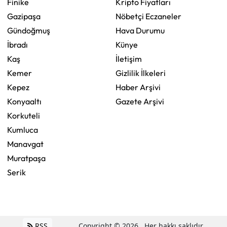
Finike
Kripto Fiyatları
Gazipaşa
Nöbetçi Eczaneler
Gündoğmuş
Hava Durumu
İbradı
Künye
Kaş
İletişim
Kemer
Gizlilik İlkeleri
Kepez
Haber Arşivi
Konyaaltı
Gazete Arşivi
Korkuteli
Kumluca
Manavgat
Muratpaşa
Serik
RSS
Copyright © 2026 . Her hakkı saklıdır.