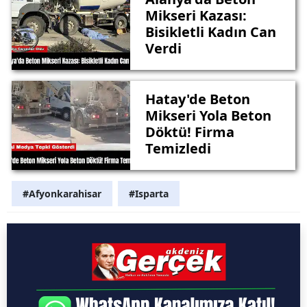
Mikseri Kazası:
Bisikletli Kadın Can
Verdi
Hatay'de Beton
Mikseri Yola Beton
Döktü! Firma
Temizledi
#Afyonkarahisar
#Isparta