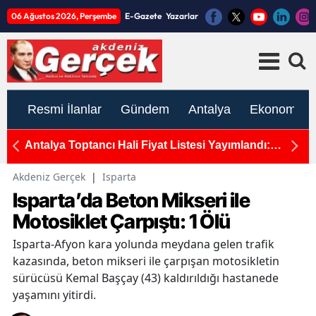
06 Ağustos 2026, Perşembe
E-Gazete
Yazarlar
Resmi İlanlar
Gündem
Antalya
Ekonomi
rcek
Antalya Toptancı Hali Fiyat Listesi Yayımlandı:
T
Sebze ve Meyvede Son Durum
H
Akdeniz Gerçek
|
Isparta
Isparta’da Beton Mikseri ile
Motosiklet Çarpıştı: 1 Ölü
Isparta-Afyon kara yolunda meydana gelen trafik
kazasında, beton mikseri ile çarpışan motosikletin
sürücüsü Kemal Başçay (43) kaldırıldığı hastanede
yaşamını yitirdi.