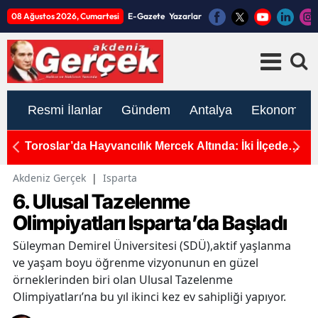
08 Ağustos 2026, Cumartesi
E-Gazete
Yazarlar
Resmi İlanlar
Gündem
Antalya
Ekonomi
ti
Toroslar’da Hayvancılık Mercek Altında: İki İlçede
A
Kapsamlı Saha Çalışması
Ça
De
Akdeniz Gerçek
|
Isparta
6. Ulusal Tazelenme
Olimpiyatları Isparta’da Başladı
Süleyman Demirel Üniversitesi (SDÜ),aktif yaşlanma
ve yaşam boyu öğrenme vizyonunun en güzel
örneklerinden biri olan Ulusal Tazelenme
Olimpiyatları’na bu yıl ikinci kez ev sahipliği yapıyor.