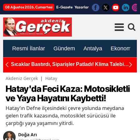
08 Ağustos 2026, Cumartesi
E-Gazete
Yazarlar
Resmi İlanlar
Gündem
Antalya
Ekonomi
okak
Sıcaklar Bastırdı, Siparişler Patladı! Klima Talebi
An
e Son
Yüzde 171 Arttı
Akdeniz Gerçek
|
Hatay
Hatay'da Feci Kaza: Motosikletli
ve Yaya Hayatını Kaybetti!
Hatay’ın Defne ilçesindeki çevre yolunda meydana
gelen trafik kazasında, motosiklet sürücüsü ile
çarptığı yaya yaşamını yitirdi.
Doğa Arı