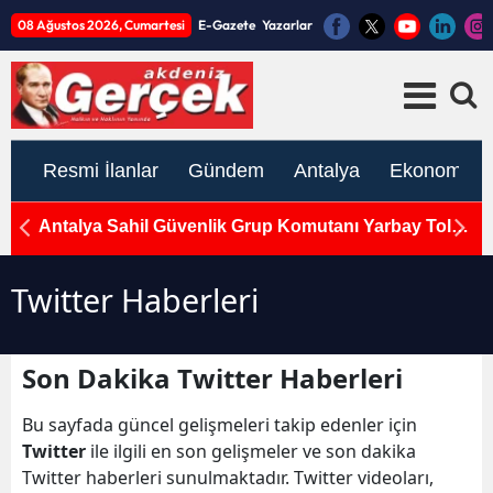
08 Ağustos 2026, Cumartesi
E-Gazete
Yazarlar
Resmi İlanlar
Gündem
Antalya
Ekonomi
Antalya Sahil Güvenlik Grup Komutanı Yarbay Tolga
M
Coşkun'a Veda Töreni
H
Twitter Haberleri
Son Dakika Twitter Haberleri
Bu sayfada güncel gelişmeleri takip edenler için
Twitter
ile ilgili en son gelişmeler ve son dakika
Twitter haberleri sunulmaktadır. Twitter videoları,