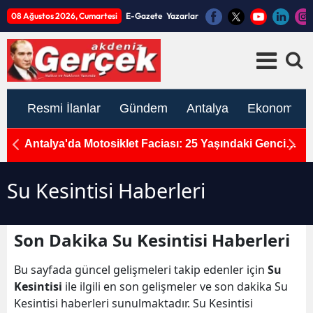
08 Ağustos 2026, Cumartesi
E-Gazete
Yazarlar
Resmi İlanlar
Gündem
Antalya
Ekonomi
Bin
Antalya'da Motosiklet Faciası: 25 Yaşındaki Gencin
A
Acı Sonu
H
Su Kesintisi Haberleri
Son Dakika Su Kesintisi Haberleri
Bu sayfada güncel gelişmeleri takip edenler için
Su
Kesintisi
ile ilgili en son gelişmeler ve son dakika Su
Kesintisi haberleri sunulmaktadır. Su Kesintisi