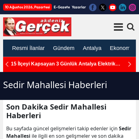
10 Ağustos 2026, Pazartesi
E-Gazete
Yazarlar
Resmi İlanlar
Gündem
Antalya
Ekonomi
n
15 İlçeyi Kapsayan 3 Günlük Antalya Elektrik
M
Kesintisi: 10-11-12 Ağustos Programı Açıklandı
Ka
Sedir Mahallesi Haberleri
Son Dakika Sedir Mahallesi
Haberleri
Bu sayfada güncel gelişmeleri takip edenler için
Sedir
Mahallesi
ile ilgili en son gelişmeler ve son dakika