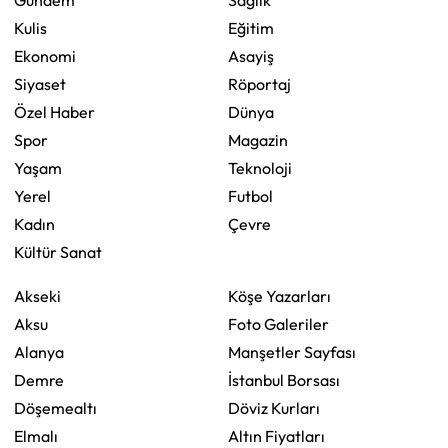
Gündem
Sağlık
Kulis
Eğitim
Ekonomi
Asayiş
Siyaset
Röportaj
Özel Haber
Dünya
Spor
Magazin
Yaşam
Teknoloji
Yerel
Futbol
Kadın
Çevre
Kültür Sanat
Akseki
Köşe Yazarları
Aksu
Foto Galeriler
Alanya
Manşetler Sayfası
Demre
İstanbul Borsası
Döşemealtı
Döviz Kurları
Elmalı
Altın Fiyatları