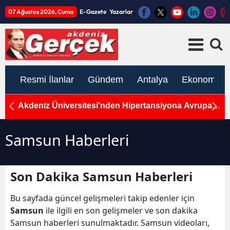
07 Ağustos 2026, Cuma
E-Gazete
Yazarlar
Resmi İlanlar
Gündem
Antalya
Ekonomi
alı
Akdeniz Üniversitesi'nden Hipertansiyona Avrupa
A
Patenti: Uluslararası Tıp Başarısı
V
Samsun Haberleri
Son Dakika Samsun Haberleri
Bu sayfada güncel gelişmeleri takip edenler için
Samsun
ile ilgili en son gelişmeler ve son dakika
Samsun haberleri sunulmaktadır. Samsun videoları,