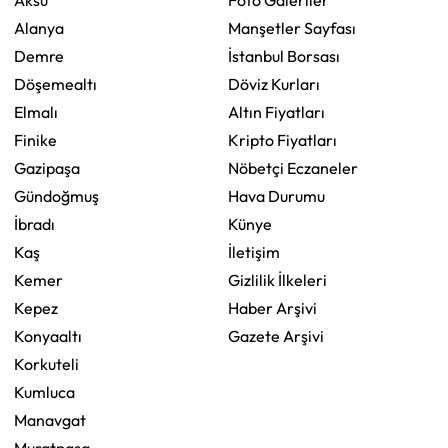
Aksu
Foto Galeriler
Alanya
Manşetler Sayfası
Demre
İstanbul Borsası
Döşemealtı
Döviz Kurları
Elmalı
Altın Fiyatları
Finike
Kripto Fiyatları
Gazipaşa
Nöbetçi Eczaneler
Gündoğmuş
Hava Durumu
İbradı
Künye
Kaş
İletişim
Kemer
Gizlilik İlkeleri
Kepez
Haber Arşivi
Konyaaltı
Gazete Arşivi
Korkuteli
Kumluca
Manavgat