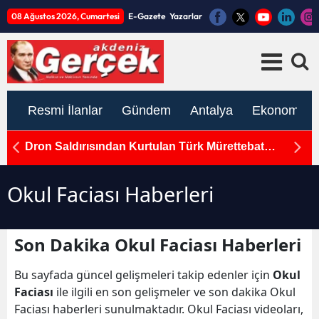
08 Ağustos 2026, Cumartesi
E-Gazete
Yazarlar
Resmi İlanlar
Gündem
Antalya
Ekonomi
'den
Dron Saldırısından Kurtulan Türk Mürettebat
A
Antalya'da
U
Okul Faciası Haberleri
Son Dakika Okul Faciası Haberleri
Bu sayfada güncel gelişmeleri takip edenler için
Okul
Faciası
ile ilgili en son gelişmeler ve son dakika Okul
Faciası haberleri sunulmaktadır. Okul Faciası videoları,