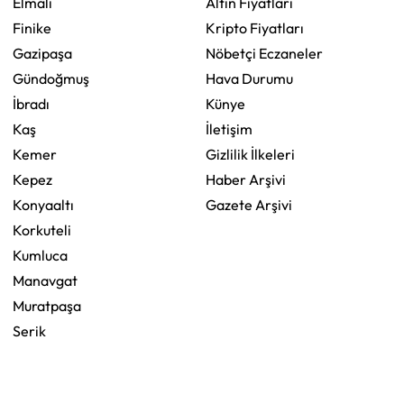
Elmalı
Altın Fiyatları
Finike
Kripto Fiyatları
Gazipaşa
Nöbetçi Eczaneler
Gündoğmuş
Hava Durumu
İbradı
Künye
Kaş
İletişim
Kemer
Gizlilik İlkeleri
Kepez
Haber Arşivi
Konyaaltı
Gazete Arşivi
Korkuteli
Kumluca
Manavgat
Muratpaşa
Serik