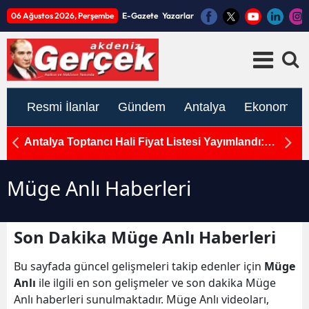
06 Ağustos 2026, Perşembe
E-Gazete
Yazarlar
Resmi İlanlar
Gündem
Antalya
Ekonomi
rcek
Antalya Toptancı Hali Fiyat Listesi Yayımlandı:
T
Sebze ve Meyvede Son Durum
H
Müge Anlı Haberleri
Son Dakika Müge Anlı Haberleri
Bu sayfada güncel gelişmeleri takip edenler için
Müge
Anlı
ile ilgili en son gelişmeler ve son dakika Müge
Anlı haberleri sunulmaktadır. Müge Anlı videoları,