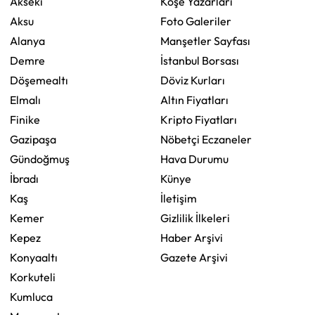
Akseki
Köşe Yazarları
Aksu
Foto Galeriler
Alanya
Manşetler Sayfası
Demre
İstanbul Borsası
Döşemealtı
Döviz Kurları
Elmalı
Altın Fiyatları
Finike
Kripto Fiyatları
Gazipaşa
Nöbetçi Eczaneler
Gündoğmuş
Hava Durumu
İbradı
Künye
Kaş
İletişim
Kemer
Gizlilik İlkeleri
Kepez
Haber Arşivi
Konyaaltı
Gazete Arşivi
Korkuteli
Kumluca