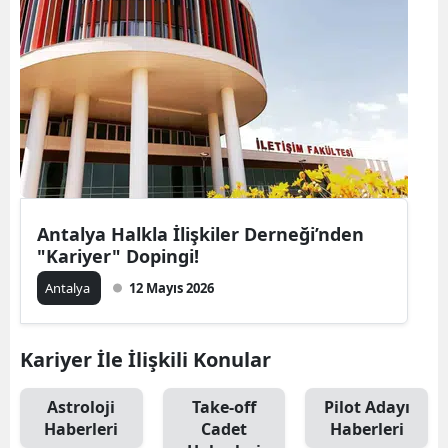
Antalya Halkla İlişkiler Derneği’nden
"Kariyer" Dopingi!
Antalya
12 Mayıs 2026
Kariyer İle İlişkili Konular
Astroloji
Take-off
Pilot Adayı
Haberleri
Cadet
Haberleri