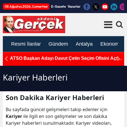
08 Ağustos 2026, Cumartesi
E-Gazete
Yazarlar
Resmi İlanlar
Gündem
Antalya
Ekonomi
if
ATSO Başkan Adayı Davut Çetin Seçim Ofisini Açtı:
M
"ATSO'nun Gücü Zayıfladı"
Pa
Kariyer Haberleri
Son Dakika Kariyer Haberleri
Bu sayfada güncel gelişmeleri takip edenler için
Kariyer
ile ilgili en son gelişmeler ve son dakika
Kariyer haberleri sunulmaktadır. Kariyer videoları,