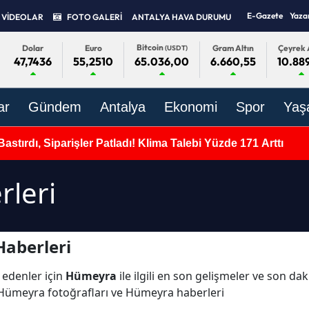
E-Gazete
Yaza
VİDEOLAR
FOTO GALERİ
ANTALYA HAVA DURUMU
Bitcoin
Dolar
Euro
Gram Altın
Çeyrek 
(USDT)
47,7436
55,2510
6.660,55
10.88
65.036,00
ar
Gündem
Antalya
Ekonomi
Spor
Yaş
Bastırdı, Siparişler Patladı! Klima Talebi Yüzde 171 Arttı
leri
aberleri
 edenler için
Hümeyra
ile ilgili en son gelişmeler ve son d
 Hümeyra fotoğrafları ve Hümeyra haberleri