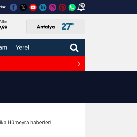
12
rlar
Altın
27
°
Antalya
9,99
am
Yerel
Antalya Hali’nde Sebze ve 
akika Hümeyra haberleri