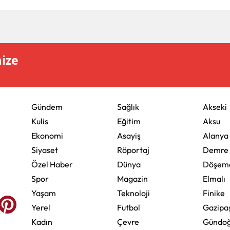
mize
Gündem
Sağlık
Akseki
Kulis
Eğitim
Aksu
Ekonomi
Asayiş
Alanya
Siyaset
Röportaj
Demre
Özel Haber
Dünya
Döşeme
Spor
Magazin
Elmalı
Yaşam
Teknoloji
Finike
Yerel
Futbol
Gazipa
Kadın
Çevre
Gündo