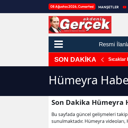
08 Ağustos 2026, Cumartesi
MANŞETLER
Resmi İlanl
SON DAKİKA
k Hayvanları Doğal Yaşam Alanı Kuruyor: Projede
Sıcaklar 
Hümeyra Haber
Son Dakika Hümeyra H
Bu sayfada güncel gelişmeleri takip
sunulmaktadır. Hümeyra videoları,