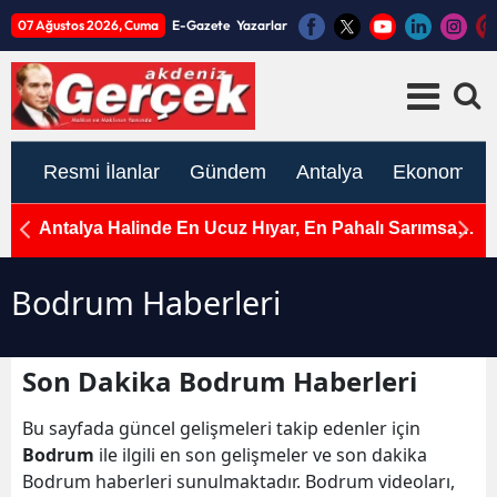
07 Ağustos 2026, Cuma
E-Gazete
Yazarlar
Resmi İlanlar
Gündem
Antalya
Ekonomi
e
Antalya Halinde En Ucuz Hıyar, En Pahalı Sarımsak
A
ve Yeşil Soğan
Ç
Bodrum Haberleri
Son Dakika Bodrum Haberleri
Bu sayfada güncel gelişmeleri takip edenler için
Bodrum
ile ilgili en son gelişmeler ve son dakika
Bodrum haberleri sunulmaktadır. Bodrum videoları,