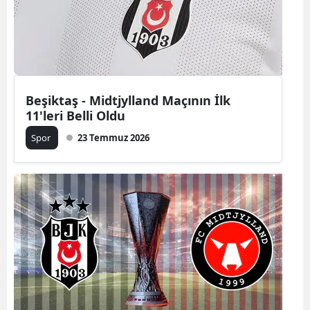
Beşiktaş - Midtjylland Maçının İlk
11'leri Belli Oldu
Spor
23 Temmuz 2026