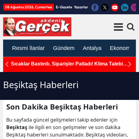
08 Ağustos 2026, Cumartesi
E-Gazete
Yazarlar
Resmi İlanlar
Gündem
Antalya
Ekonomi
okak
Sıcaklar Bastırdı, Siparişler Patladı! Klima Talebi
An
e Son
Yüzde 171 Arttı
Beşiktaş Haberleri
Son Dakika Beşiktaş Haberleri
Bu sayfada güncel gelişmeleri takip edenler için
Beşiktaş
ile ilgili en son gelişmeler ve son dakika
Beşiktaş haberleri sunulmaktadır. Beşiktaş videoları,