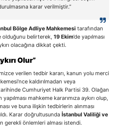
urulmasına karar verilmiştir.”
anbul Bölge Adliye Mahkemesi
tarafından
e olduğunu belirterek,
19 Ekim
’de yapılması
ırı olacağına dikkat çekti.
kırı Olur”
izce verilen tedbir kararı, kanun yolu merci
hkemesi’nce kaldırılmadan veya
tarihinde Cumhuriyet Halk Partisi 39. Olağan
nin yapılması mahkeme kararımıza aykırı olup,
ması ve buna ilişkin tedbirlerin alınması
nıldı. Karar doğrultusunda
İstanbul Valiliği ve
n gerekli önlemleri alması istendi.