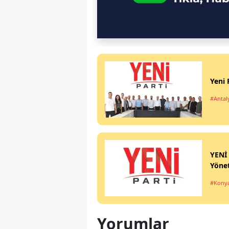
Yeni 
#Antal
YENİ 
Yönet
#Konya
Yorumlar