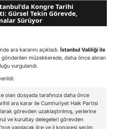
tanbul’da Kongre Tarihi
ti: Gürsel Tekin Görevde,
malar Sürüyor
nde ara kararını açıkladı.
İstanbul Valiliği ile
a gönderilen müzekkerede, daha önce alınan
lduğu vurgulandı.
erildi:
 olan dosyada tarafınıza daha önce
ihli ara karar ile Cumhuriyet Halk Partisi
olarak görevden uzaklaştırılmış, yerlerine
urul ve kurultay delegeleri görevden
ü’nce yapılacak ilçe ve il kongresi seçim