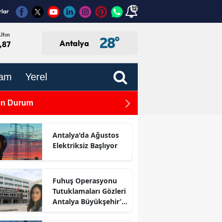
12
rlar
ltın
28
°
Antalya
,87
am
Yerel
Son Durum
TBMM'de Kabul Edildi: Gaz
Antalya'da Ağustos
Elektriksiz Başlıyor
Fuhuş Operasyonu
Tutuklamaları Gözleri
Antalya Büyükşehir’e
Çevirdi