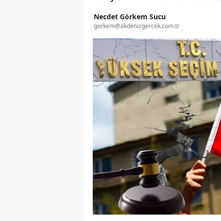
Necdet Görkem Sucu
gorkem@akdenizgercek.com.tr