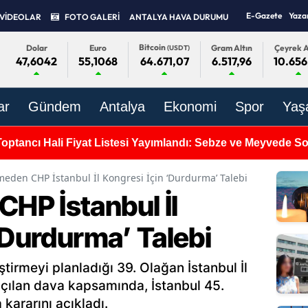
E-Gazete
Yaza
VİDEOLAR
FOTO GALERİ
ANTALYA HAVA DURUMU
Bitcoin
Dolar
Euro
Gram Altın
Çeyrek A
(USDT)
47,6042
55,1068
6.517,96
10.656
64.671,07
ar
Gündem
Antalya
Ekonomi
Spor
Yaş
Toptancı Hali Fiyat Listesi Yayımlandı: Sebze ve Meyvede 
den CHP İstanbul İl Kongresi İçin ‘Durdurma’ Talebi
P İstanbul İl
‘Durdurma’ Talebi
tirmeyi planladığı 39. Olağan İstanbul İl
 açılan dava kapsamında, İstanbul 45.
kararını açıkladı.