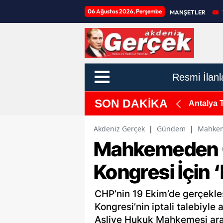
06 Ağustos 2026, Perşembe
MANŞETLER
Resmi İlanl
SON DAKİKA
 Altına Alındı
Antalya 
Akdeniz Gerçek
|
Gündem
|
Mahkeme
Mahkemeden CH
Kongresi İçin 
CHP’nin 19 Ekim’de gerçekleş
Kongresi’nin iptali talebiyle
Asliye Hukuk Mahkemesi ara 