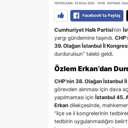
YAYINLAMA: 18 Ekim 2025 - 10:09
KAYNAK: Hab
Facebook'ta Paylaş
Cumhuriyet Halk Partisi
’nin
İs
yargı gündemine taşındı.
CHP
39. Olağan İstanbul İl Kongres
durdurulsun” talebi geldi.
Özlem Erkan’dan Dur
CHP’nin 38. Olağan İstanbul İl
görevden alınması için dava 
yapılmaması için
İstanbul 45.
Erkan
dilekçesinde, mahkeme
“ilçe ve il kongrelerinin tedbir
tedbirin uygulanmadığını belirt