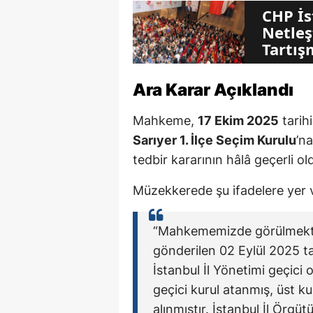
CHP İs
Netleş
Tartış
Ara Karar Açıklandı
Mahkeme,
17 Ekim 2025
tarihi
Sarıyer 1. İlçe Seçim Kurulu
’n
tedbir kararının hâlâ geçerli o
Müzekkerede şu ifadelere yer v
“Mahkememizde görülmekte
gönderilen 02 Eylül 2025 tar
İstanbul İl Yönetimi geçici 
geçici kurul atanmış, üst k
alınmıştır. İstanbul İl Örgüt