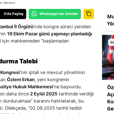
er Merkezi
X'de Paylaş
Whatsapp'tan Gönder
Mu
Yö
tanbul İl Örgütü
’nde kongre süreci yeniden
'nin
19 Ekim Pazar günü yapmayı planladığı
i
için mahkemeden “başlamadan
G
durma Talebi
 Kongresi’
nin iptali ve mevcut yönetimin
açan
Özlem Erkan
, yeni kongrenin
 Asliye Hukuk Mahkemesi
’ne başvurdu.
Öz
nin daha önce
2 Eylül 2025
tarihinde verdiği
Aç
en durdurulması” kararını hatırlatarak, bu
Ku
ti. Dilekçede, “02.09.2025 tarihli tedbir
Ge