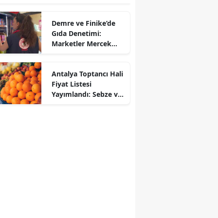
Demre ve Finike’de
Gıda Denetimi:
Marketler Mercek
Altına Alındı
Antalya Toptancı Hali
Fiyat Listesi
Yayımlandı: Sebze ve
Meyvede Son Durum