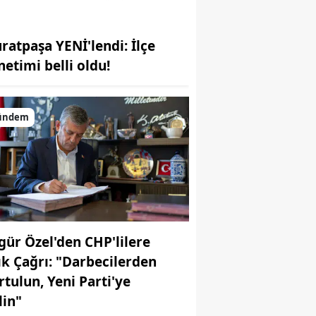
ratpaşa YENİ'lendi: İlçe
netimi belli oldu!
ündem
gür Özel'den CHP'lilere
ık Çağrı: "Darbecilerden
rtulun, Yeni Parti'ye
lin"