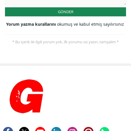
GÖNDER
Yorum yazma kurallarını
okumuş ve kabul etmiş sayılırsınız
* Bu içerik ile ilgili yorum yok, ilk yorumu siz yazın, tartışalım *