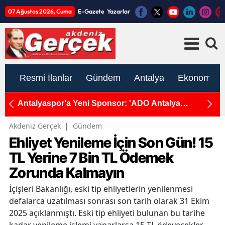
07 Ağustos 2026, Cuma
E-Gazete
Yazarlar
Resmi İlanlar
Gündem
Antalya
Ekonomi
ni
Antalyaspor'a Yeni Sponsor: 'ADO Antalya
C
Stadyumu'
Akdeniz Gerçek
|
Gündem
Ehliyet Yenileme İçin Son Gün! 15
TL Yerine 7 Bin TL Ödemek
Zorunda Kalmayın
İçişleri Bakanlığı, eski tip ehliyetlerin yenilenmesi
defalarca uzatılması sonrası son tarih olarak 31 Ekim
2025 açıklanmıştı. Eski tip ehliyeti bulunan bu tarihe