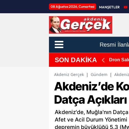
08 Ağustos 2026, Cumartesi
MANŞETLER
Resmi İlanl
SON DAKİKA
 Üreticilere Destek
Dron Sal
Akdeniz Gerçek
|
Gündem
|
Akdeniz
Akdeniz’de K
Datça Açıkları 
Akdeniz'de, Muğla'nın Datça i
Afet ve Acil Durum Yönetimi 
depremin büyüklüğü 5.3 (Mw)