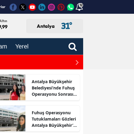
12
rlar
Altın
31
°
Antalya
9,99
am
Yerel
Antalya-Kayseri Hızlı Tren
Antalya Büyükşehir
Belediyesi’nde Fuhuş
Operasyonu Sonrası
İlk Adım
Fuhuş Operasyonu
Tutuklamaları Gözleri
Antalya Büyükşehir’e
Çevirdi