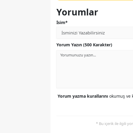
Yorumlar
İsim*
Yorum Yazın (500 Karakter)
Yorum yazma kurallarını
okumuş ve k
* Bu içerik ile ilgili 