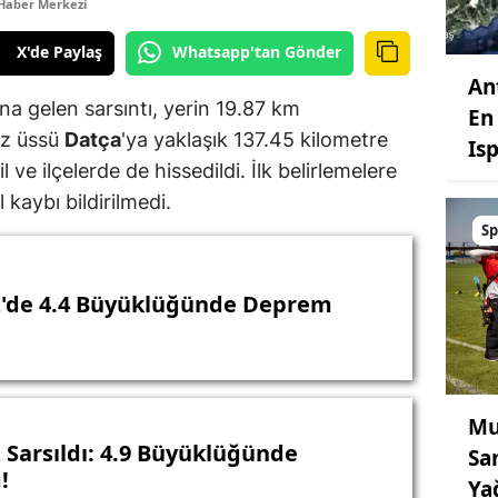
Haber Merkezi
X'de Paylaş
Whatsapp'tan Gönder
An
a gelen sarsıntı, yerin 19.87 km
En 
ez üssü
Datça
'ya yaklaşık 137.45 kilometre
Is
il ve ilçelerde de hissedildi. İlk belirlemelere
kaybı bildirilmedi.
Sp
'de 4.4 Büyüklüğünde Deprem
Mu
 Sarsıldı: 4.9 Büyüklüğünde
Sa
!
Ya