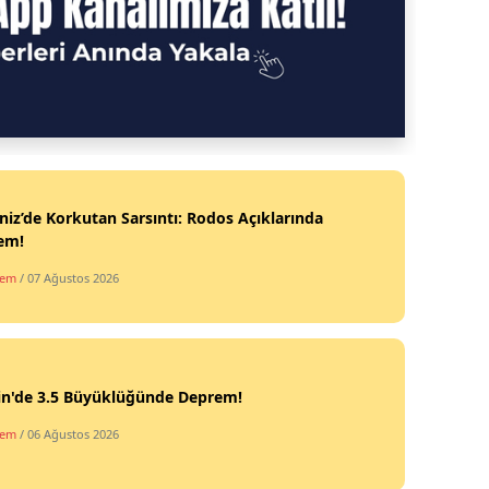
iz’de Korkutan Sarsıntı: Rodos Açıklarında
em!
dem
/ 07 Ağustos 2026
in'de 3.5 Büyüklüğünde Deprem!
dem
/ 06 Ağustos 2026