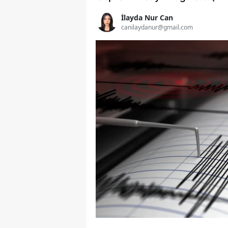
İlayda Nur Can
canilaydanur@gmail.com