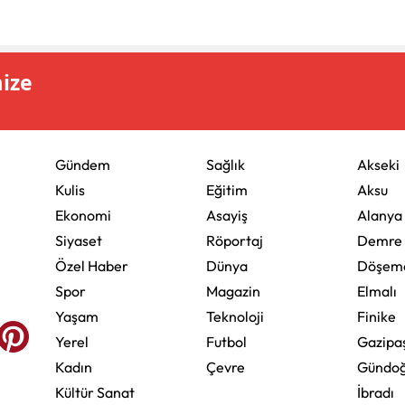
mize
Gündem
Sağlık
Akseki
Kulis
Eğitim
Aksu
Ekonomi
Asayiş
Alanya
Siyaset
Röportaj
Demre
Özel Haber
Dünya
Döşeme
Spor
Magazin
Elmalı
Yaşam
Teknoloji
Finike
Yerel
Futbol
Gazipa
Kadın
Çevre
Gündo
Kültür Sanat
İbradı