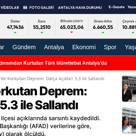
E-Gazete
Yaza
VİDEOLAR
FOTO GALERİ
ANTALYA HAVA DURUMU
Bitcoin
Dolar
Euro
Gram Altın
Çeyrek 
(USDT)
47,7436
55,2510
6.660,55
10.88
65.023,06
ar
Gündem
Antalya
Ekonomi
Spor
Yaş
dırısından Kurtulan Türk Mürettebat Antalya'da
’de Korkutan Deprem: Datça Açıkları 5.3 ile Sallandı
orkutan Deprem:
5.3 ile Sallandı
lçesi açıklarında sarsıntı kaydedildi.
Başkanlığı (AFAD) verilerine göre,
 olarak ölçüldü.