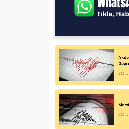
Akden
Depr
#Gün
Mers
#Gün