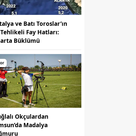
talya ve Batı Toroslar’ın
Tehlikeli Fay Hatları:
parta Büklümü
or
ğlalı Okçulardan
msun’da Madalya
ğmuru