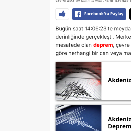
YAYINLAMA: 02 Temmuz 2026 - 14:30
KAYNAK: 
Facebook'ta Paylaş
Bugün saat 14:06:23'te meydan
derinliğinde gerçekleşti. Merk
mesafede olan
deprem
, çevre 
göre herhangi bir can veya mal 
Akdeniz
Akdeniz
Deprem