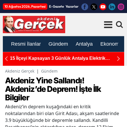
10 Ağustos 2026, Pazartesi
E-Gazete
Yazarlar
Resmi İlanlar
Gündem
Antalya
Ekonomi
n
15 İlçeyi Kapsayan 3 Günlük Antalya Elektrik
M
Kesintisi: 10-11-12 Ağustos Programı Açıklandı
Ka
Akdeniz Gerçek
|
Gündem
Akdeniz Yine Sallandı!
Akdeniz’de Deprem! İşte İlk
Bilgiler
Akdeniz’in deprem kuşağındaki en kritik
noktalarından biri olan Girit Adası, akşam saatlerinde
3.9 büyüklüğünde bir depremle sallandı. Kandilli