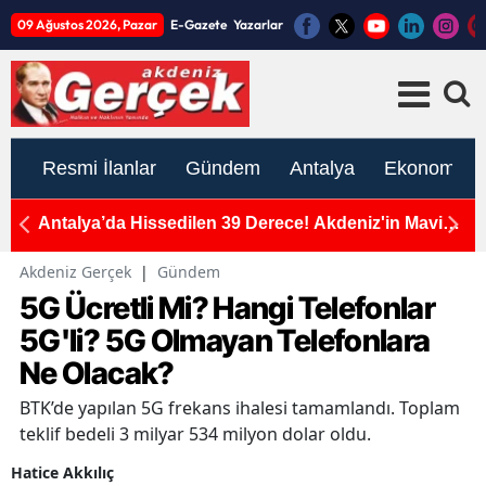
09 Ağustos 2026, Pazar
E-Gazete
Yazarlar
Resmi İlanlar
Gündem
Antalya
Ekonomi
ükü
Antalya’da Hissedilen 39 Derece! Akdeniz'in Mavi
A
Sularına Sığındılar
Akdeniz Gerçek
|
Gündem
5G Ücretli Mi? Hangi Telefonlar
5G'li? 5G Olmayan Telefonlara
Ne Olacak?
BTK’de yapılan 5G frekans ihalesi tamamlandı. Toplam
teklif bedeli 3 milyar 534 milyon dolar oldu.
Hatice Akkılıç