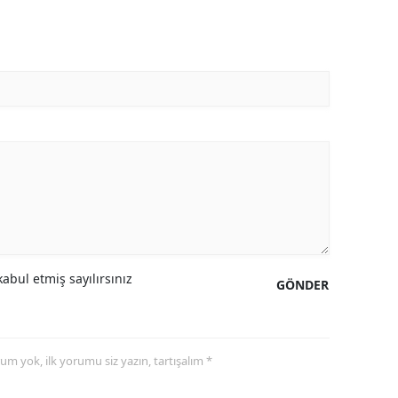
abul etmiş sayılırsınız
GÖNDER
yorum yok, ilk yorumu siz yazın, tartışalım *