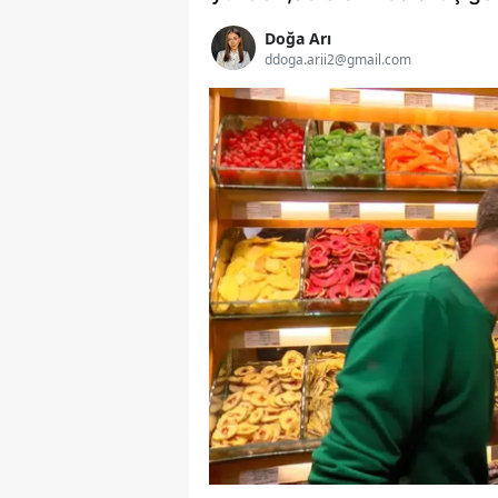
Doğa Arı
ddoga.arii2@gmail.com