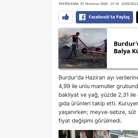
YAYINLAMA: 07 Temmuz 2026 - 21:16
GÜNCELLEM
Facebook'ta Paylaş
Burdur'
Balya K
Burdur'da Haziran ayı verilerin
4,99 ile unlu mamuller grubund
bakliyat ve yağ, yüzde 2,31 ile 
gıda ürünleri takip etti. Kuru
yaşanırken; meyve-sebze, süt ve
fiyat değişimi görülmedi.