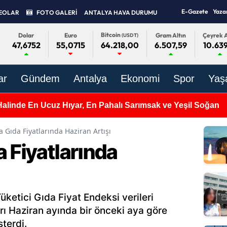
E-Gazete
Yaza
EOLAR
FOTO GALERİ
ANTALYA HAVA DURUMU
Bitcoin
Dolar
Euro
Gram Altın
Çeyrek A
(USDT)
47,6752
55,0715
6.507,59
10.639
64.218,00
ar
Gündem
Antalya
Ekonomi
Spor
Yaş
Halinde En Ucuz Hıyar, En Pahalı Sarımsak ve Yeşil Soğan
 Gıda Fiyatlarında Haziran Artışı
 Fiyatlarında
üketici Gıda Fiyat Endeksi verileri
arı Haziran ayında bir önceki aya göre
terdi.