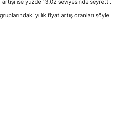
t artışı ise yüzde 13,02 seviyesinde seyretti.
ruplarındaki yıllık fiyat artış oranları şöyle