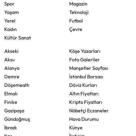
Spor
Magazin
Yaşam
Teknoloji
Yerel
Futbol
Kadın
Çevre
Kültür Sanat
Akseki
Köşe Yazarları
Aksu
Foto Galeriler
Alanya
Manşetler Sayfası
Demre
İstanbul Borsası
Döşemealtı
Döviz Kurları
Elmalı
Altın Fiyatları
Finike
Kripto Fiyatları
Gazipaşa
Nöbetçi Eczaneler
Gündoğmuş
Hava Durumu
İbradı
Künye
Kaş
İletişim