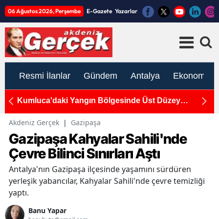
06 Ağustos 2026, Perşembe
E-Gazete
Yazarlar
Resmi İlanlar
Gündem
Antalya
Ekonomi
Kumluca'daki Yangın Bölgesinde Üst Düzey
Dö
İnceleme!
Ya
Akdeniz Gerçek
|
Gazipaşa
Gazipaşa Kahyalar Sahili'nde
Çevre Bilinci Sınırları Aştı
Antalya'nın Gazipaşa ilçesinde yaşamını sürdüren
yerleşik yabancılar, Kahyalar Sahili'nde çevre temizliği
yaptı.
Banu Yapar