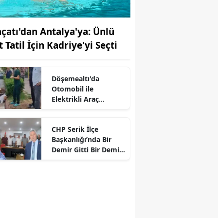
açatı'dan Antalya'ya: Ünlü
t Tatil İçin Kadriye'yi Seçti
Döşemealtı'da
Otomobil ile
Elektrikli Araç
Çarpıştı: 2 Yaralı
CHP Serik İlçe
Başkanlığı’nda Bir
Demir Gitti Bir Demir
Getirildi