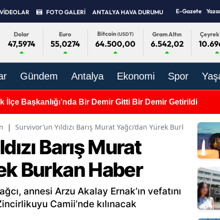
E-Gazete
Yaza
VİDEOLAR
FOTO GALERİ
ANTALYA HAVA DURUMU
Bitcoin
Dolar
Euro
Gram Altın
Çeyrek 
(USDT)
47,5974
55,0274
6.542,02
10.69
64.500,00
ar
Gündem
Antalya
Ekonomi
Spor
Yaş
 İlçe Başkanlığı’nda Bir Demir Gitti Bir Demir Getirildi
n
|
Survivor’un Yıldızı Barış Murat Yağcı’dan Yürek Burkan Haber
ldızı Barış Murat
ek Burkan Haber
Yağcı, annesi Arzu Akalay Ernak’ın vefatını
incirlikuyu Camii’nde kılınacak