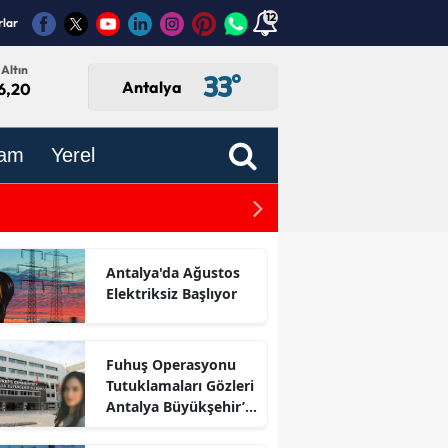
12
rlar
Altın
33
°
Antalya
6,20
am
Yerel
Manavgat'ın Yaylalarına 
Antalya'da Ağustos
Elektriksiz Başlıyor
Fuhuş Operasyonu
Tutuklamaları Gözleri
Antalya Büyükşehir’e
Çevirdi