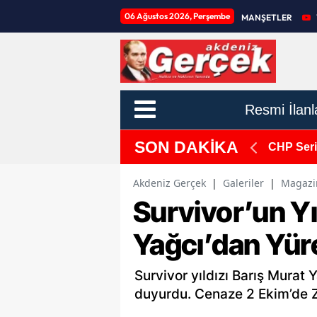
06 Ağustos 2026, Perşembe
MANŞETLER
Resmi İlanl
SON DAKİKA
2 Yaralı
CHP Serik
Akdeniz Gerçek
|
Galeriler
|
Magazi
Survivor’un Yı
Yağcı’dan Yür
Survivor yıldızı Barış Murat 
duyurdu. Cenaze 2 Ekim’de Z