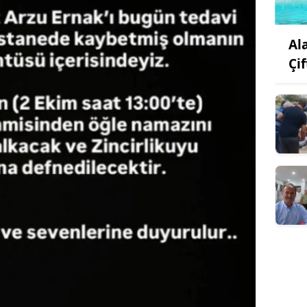
Al
Çif