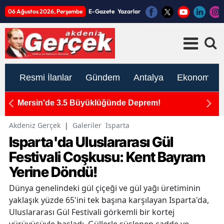
06 Ağustos 2026, Perşembe
E-Gazete
Yazarlar
Resmi İlanlar
Gündem
Antalya
Ekonomi
ım
Mersin'de 3.5 Büyüklüğünde Deprem!
K
ato
İ
Akdeniz Gerçek
|
Galeriler
Isparta
Isparta'da Uluslararası Gül
Festivali Coşkusu: Kent Bayram
Yerine Döndü!
Dünya genelindeki gül çiçeği ve gül yağı üretiminin
yaklaşık yüzde 65'ini tek başına karşılayan Isparta'da,
Uluslararası Gül Festivali görkemli bir kortej