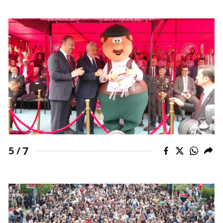
7
5 /