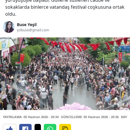
yürüyüşüyle başladı. Güllerle süslenen cadde ve
sokaklarda binlerce vatandaş festival coşkusuna ortak
oldu.
Buse Yeşil
yslbuse@gmail.com
YAYINLAMA: 05 Haziran 2026 - 20:34
GÜNCELLEME: 05 Haziran 2026 - 20:36
KAYN