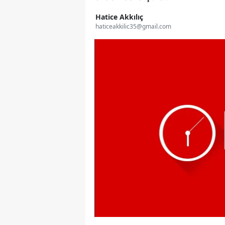
Hatice Akkılıç
haticeakkilic35@gmail.com