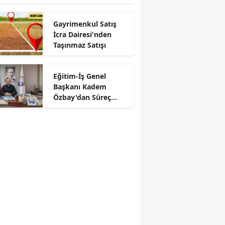
Gayrimenkul Satış
İcra Dairesi'nden
Taşınmaz Satışı
Eğitim-İş Genel
Başkanı Kadem
Özbay'dan Süreç
Tepkisi: "Kapalı
Kapılar Ardından
Uzlaşı Çıkmaz"