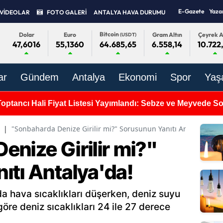
E-Gazete
Yaza
VİDEOLAR
FOTO GALERİ
ANTALYA HAVA DURUMU
Bitcoin
Dolar
Euro
Gram Altın
Çeyrek A
(USDT)
47,6016
55,1360
6.558,14
10.722
64.685,65
ar
Gündem
Antalya
Ekonomi
Spor
Yaş
Toptancı Hali Fiyat Listesi Yayımlandı: Sebze ve Meyvede 
|
"Sonbaharda Denize Girilir mi?" Sorusunun Yanıtı Antalya'da!
enize Girilir mi?"
ıtı Antalya'da!
da hava sıcaklıkları düşerken, deniz suyu
göre deniz sıcaklıkları 24 ile 27 derece