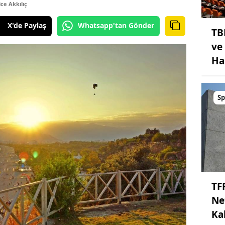
ce Akkılıç
X'de Paylaş
Whatsapp'tan Gönder
TB
ve
Ha
Sp
TF
Ne
Kal