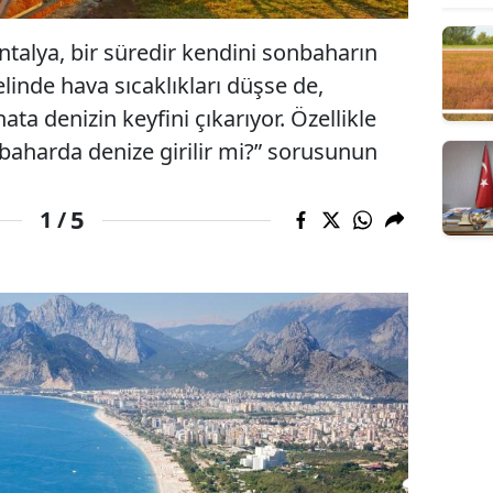
talya, bir süredir kendini sonbaharın
elinde hava sıcaklıkları düşse de,
ata denizin keyfini çıkarıyor. Özellikle
onbaharda denize girilir mi?” sorusunun
5
1 /