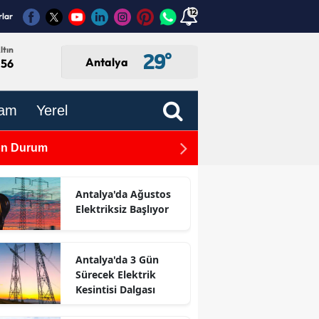
12
rlar
ltın
29
°
Antalya
,56
am
Yerel
Son Durum
TBMM'de Kabul Edildi: Gaz
Antalya'da Ağustos
Elektriksiz Başlıyor
Antalya'da 3 Gün
Sürecek Elektrik
Kesintisi Dalgası