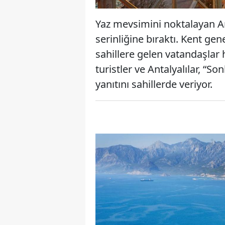
Yaz mevsimini noktalayan An
serinliğine bıraktı. Kent gen
sahillere gelen vatandaşlar h
turistler ve Antalyalılar, “S
yanıtını sahillerde veriyor.