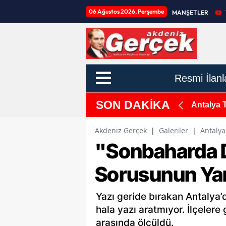
06 Ağustos 2026, Perşembe
MANŞETLER
Resmi İlanl
SON DAKİKA
 Altına Alındı
Antalya 
Akdeniz Gerçek
|
Galeriler
|
Antalya
"Sonbaharda D
Sorusunun Yan
Yazı geride bırakan Antalya’
hala yazı aratmıyor. İlçelere 
arasında ölçüldü.