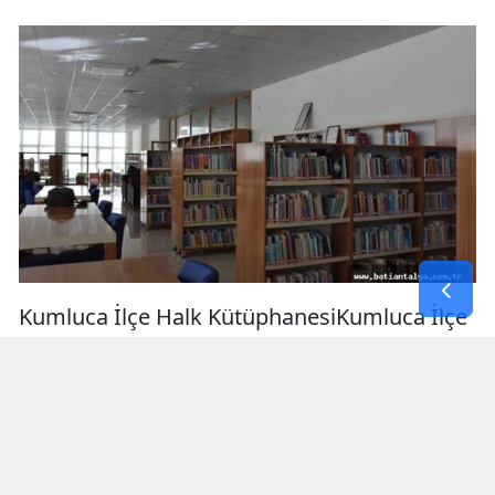
Kumluca İlçe Halk KütüphanesiKumluca İlçe
Halk Kütüphanesi, Bağlık Mahallesi
Kiremithane Sokak No:10’da, Mehmet Akif
Ersoy Kültür Merkezi içerisinde hizmet
veriyor. 0 (242) 887 25 89 numaralı telefon ve
faks hattıyla iletişim sağlanabiliyor.Kumluca