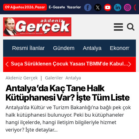
09 Ağustos 2026, Pazar
E-Gazete
Yazarlar
Resmi İlanlar
Gündem
Antalya
Ekonomi
Kameralardan Kaçamadı! Mersin'de Otomobile Taşla
M
Saldıran Şüpheli Yakalandı!
Y
Akdeniz Gerçek
|
Galeriler
Antalya
Antalya’da Kaç Tane Halk
Kütüphanesi Var? İşte Tüm Liste
Antalya’da Kültür ve Turizm Bakanlığı’na bağlı pek çok
halk kütüphanesi bulunuyor. Peki bu kütüphaneler
hangi ilçelerde, hangi iletişim bilgileriyle hizmet
veriyor? İşte detaylar…