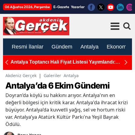
06 Ağustos 2026, Perşembe
E-Gazete
Yazarlar
Resmi İlanlar
Gündem
Antalya
Ekonomi
rcek
Antalya Toptancı Hali Fiyat Listesi Yayımlandı:
T
Sebze ve Meyvede Son Durum
H
Akdeniz Gerçek
|
Galeriler
Antalya
Antalya’da 6 Ekim Gündemi
Doyran’da köylü su hakkını arıyor. Antalya'nın en
değerli bölgesi için kritik karar. Antalya'da ihracat krizi
büyüyor. Antalya’da kuvvetli yağış, sel ve hortum riski
var. Antalya’ya Atatürk Kültür Parkı'na Yeşil Bayrak
Ödülü.