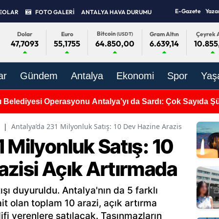
E-Gazete
Yaza
EOLAR
FOTO GALERİ
ANTALYA HAVA DURUMU
Bitcoin
Dolar
Euro
Gram Altın
Çeyrek A
(USDT)
47,7093
55,1755
6.639,14
10.855
64.850,00
ar
Gündem
Antalya
Ekonomi
Spor
Yaş
 Belediyesi Operasyonu Antalya’yı da Sardı: Çok Sayıda Şü
|
Antalya’da 231 Milyonluk Satış: 10 Dev Hazine Arazisi Açık Artı
 Milyonluk Satış: 10
azisi Açık Artırmada
ışı duyuruldu. Antalya'nın da 5 farklı
it olan toplam 10 arazi, açık artırma
lifi verenlere satılacak. Taşınmazların