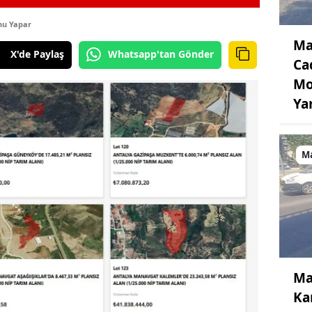
nu Yapar
Ma
X'de Paylaş
Whatsapp'tan Gönder
Ca
Mo
Ya
M
Ma
Kar