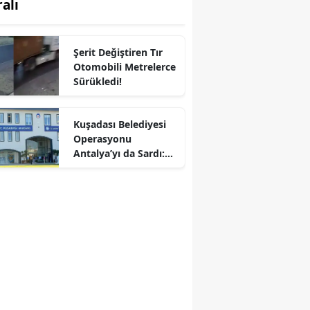
ralı
Şerit Değiştiren Tır
Otomobili Metrelerce
Sürükledi!
Kuşadası Belediyesi
Operasyonu
Antalya’yı da Sardı:
Çok Sayıda Şüpheli
Gözaltında