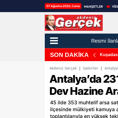
07 Ağustos 2026, Cuma
MANŞETLER
VİD
Resmi İlanl
SON DAKİKA
onu Sonrası İlk Adım
Kuşadası
Akdeniz Gerçek
|
Galeriler
|
Antalya
Antalya’da 231
Dev Hazine Ar
45 ilde 353 muhtelif arsa sat
ilçesinde mülkiyeti kamuya a
toplantılarıyla en yüksek tek