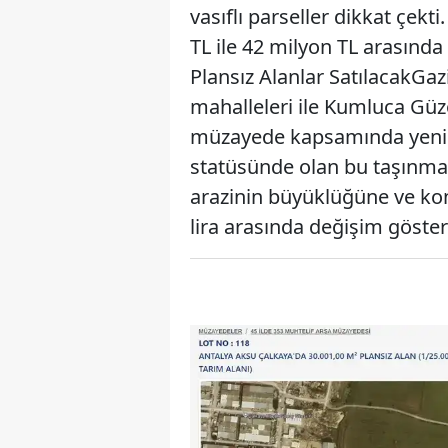
vasıflı parseller dikkat çek
TL ile 42 milyon TL arasınd
Plansız Alanlar SatılacakG
mahalleleri ile Kumluca Güz
müzayede kapsamında yeni s
statüsünde olan bu taşınma
arazinin büyüklüğüne ve kon
lira arasında değişim göster