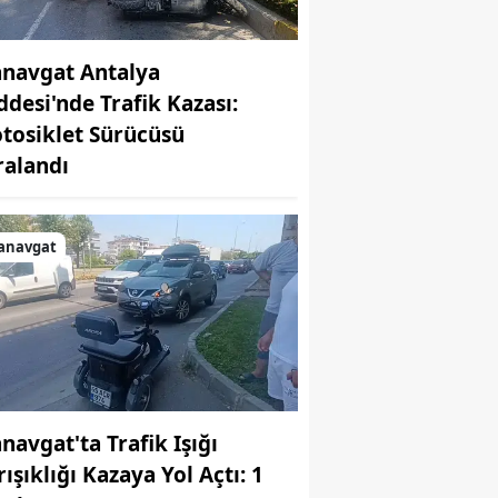
navgat Antalya
ddesi'nde Trafik Kazası:
tosiklet Sürücüsü
ralandı
anavgat
navgat'ta Trafik Işığı
ışıklığı Kazaya Yol Açtı: 1