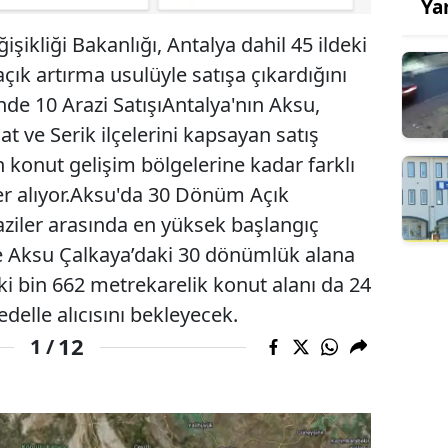
Ya
işikliği Bakanlığı, Antalya dahil 45 ildeki
çık artırma usulüyle satışa çıkardığını
nde 10 Arazi SatışıAntalya'nın Aksu,
 ve Serik ilçelerini kapsayan satış
n konut gelişim bölgelerine kadar farklı
yer alıyor.Aksu'da 30 Dönüm Açık
ziler arasında en yüksek başlangıç
ile Aksu Çalkaya’daki 30 dönümlük alana
eki bin 662 metrekarelik konut alanı da 24
elle alıcısını bekleyecek.
12
1 /