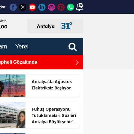
12
rlar
ltın
31
°
Antalya
,00
am
Yerel
pheli Gözaltında
Konyaaltı Belediyesi Hayatp
rmada
Antalya'da Ağustos
Elektriksiz Başlıyor
Fuhuş Operasyonu
Tutuklamaları Gözleri
Antalya Büyükşehir’e
Çevirdi