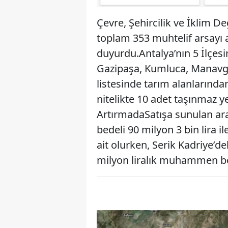
Çevre, Şehircilik ve İklim Değ
toplam 353 muhtelif arsayı a
duyurdu.Antalya’nın 5 İlçesi
Gazipaşa, Kumluca, Manavgat
listesinde tarım alanlarında
nitelikte 10 adet taşınmaz 
ArtırmadaSatışa sunulan ara
bedeli 90 milyon 3 bin lira 
ait olurken, Serik Kadriye’d
milyon liralık muhammen bed