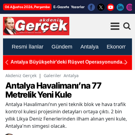
06 Ağustos 2026, Perşembe
E-Gazete
Yazarlar
Resmi İlanlar
Gündem
Antalya
Ekonomi
Antalya Büyükşehir'deki Rüşvet Operasyonunda
An
Yeni Gelişme
T
Akdeniz Gerçek
|
Galeriler
Antalya
Antalya Havalimanı’na 77
Metrelik Yeni Kule
Antalya Havalimanı’nın yeni teknik blok ve hava trafik
kontrol kulesi projesinin detayları ortaya çıktı. 2 bin
yıllık Likya Deniz Fenerlerinden ilham alınan yeni kule,
Antalya'nın simgesi olacak.