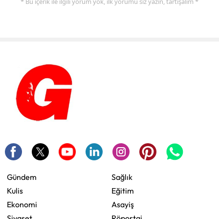
* Bu içerik ile ilgili yorum yok, ilk yorumu siz yazın, tartışalım *
Gündem
Sağlık
Kulis
Eğitim
Ekonomi
Asayiş
Siyaset
Röportaj