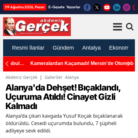
09 Ağustos 2026, Pazar
E-Gazete
Yazarlar
Resmi İlanlar
Gündem
Antalya
Ekonomi
Kameralardan Kaçamadı! Mersin'de Otomobile Taşla
M
Saldıran Şüpheli Yakalandı!
Y
Akdeniz Gerçek
|
Galeriler
Alanya
Alanya'da Dehşet! Bıçaklandı,
Uçuruma Atıldı! Cinayet Gizli
Kalmadı
Alanya’da çıkan kavgada Yusuf Koçak bıçaklanarak
öldürüldü. Cesedi uçurumda bulundu, 7 şüpheli
adliyeye sevk edildi.