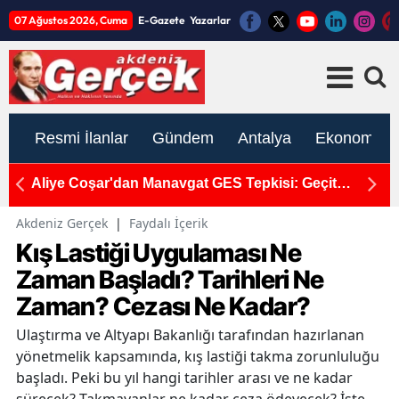
07 Ağustos 2026, Cuma
E-Gazete
Yazarlar
Resmi İlanlar
Gündem
Antalya
Ekonomi
pa
Aliye Coşar'dan Manavgat GES Tepkisi: Geçit
A
Vermeyeceğiz!
T
Akdeniz Gerçek
|
Faydalı İçerik
Kış Lastiği Uygulaması Ne
Zaman Başladı? Tarihleri Ne
Zaman? Cezası Ne Kadar?
Ulaştırma ve Altyapı Bakanlığı tarafından hazırlanan
yönetmelik kapsamında, kış lastiği takma zorunluluğu
başladı. Peki bu yıl hangi tarihler arası ve ne kadar