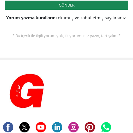
GÖNDER
Yorum yazma kurallarını
okumuş ve kabul etmiş sayılırsınız
* Bu içerik ile ilgili yorum yok, ilk yorumu siz yazın, tartışalım *