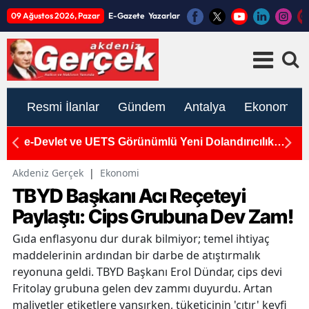
09 Ağustos 2026, Pazar
E-Gazete
Yazarlar
Resmi İlanlar
Gündem
Antalya
Ekonomi
e-Devlet ve UETS Görünümlü Yeni Dolandırıcılık
S
Tuzağı: Uzmanlardan Kritik Uyarı
Bö
G
Akdeniz Gerçek
|
Ekonomi
TBYD Başkanı Acı Reçeteyi
Paylaştı: Cips Grubuna Dev Zam!
Gıda enflasyonu dur durak bilmiyor; temel ihtiyaç
maddelerinin ardından bir darbe de atıştırmalık
reyonuna geldi. TBYD Başkanı Erol Dündar, cips devi
Fritolay grubuna gelen dev zammı duyurdu. Artan
maliyetler etiketlere yansırken, tüketicinin 'çıtır' keyfi