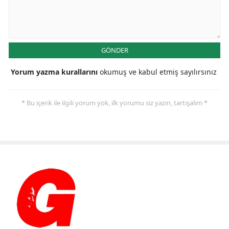
GÖNDER
Yorum yazma kurallarını
okumuş ve kabul etmiş sayılırsınız
* Bu içerik ile ilgili yorum yok, ilk yorumu siz yazın, tartışalım *