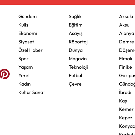
Gündem
Sağlık
Akseki
Kulis
Eğitim
Aksu
Ekonomi
Asayiş
Alanya
Siyaset
Röportaj
Demre
Özel Haber
Dünya
Döşeme
Spor
Magazin
Elmalı
Yaşam
Teknoloji
Finike
Yerel
Futbol
Gazipa
Kadın
Çevre
Gündo
Kültür Sanat
İbradı
Kaş
Kemer
Kepez
Konyaa
Korkute