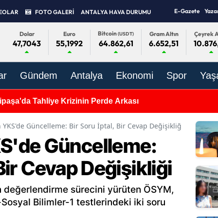
E-Gazete
Yaza
EOLAR
FOTO GALERİ
ANTALYA HAVA DURUMU
Bitcoin
Dolar
Euro
Gram Altın
Çeyrek A
(USDT)
47,7043
55,1992
6.652,51
10.876
64.862,61
ar
Gündem
Antalya
Ekonomi
Spor
Yaş
paşa'da Tahliye Krizinin Perde Arkası
YKS'de Güncelleme: Bir Soru İptal, Bir Cevap Değişikliği
'de Güncelleme:
 Bir Cevap Değişikliği
n değerlendirme sürecini yürüten ÖSYM,
syal Bilimler-1 testlerindeki iki soru