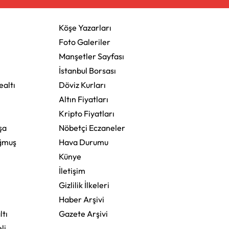
Köşe Yazarları
Foto Galeriler
Manşetler Sayfası
İstanbul Borsası
altı
Döviz Kurları
Altın Fiyatları
Kripto Fiyatları
şa
Nöbetçi Eczaneler
ğmuş
Hava Durumu
Künye
İletişim
Gizlilik İlkeleri
Haber Arşivi
ltı
Gazete Arşivi
li