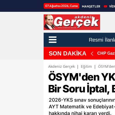
07 Ağustos 2026, Cuma
MANŞETLER
VİD
Resmi İlanl
SON DAKİKA
mu'
CHP Gazi
Akdeniz Gerçek
|
Eğitim
|
ÖSYM'den 
ÖSYM'den YKS
Bir Soru İptal,
2026-YKS sınav sonuçlarını
AYT Matematik ve Edebiyat-So
hakkında nihai kararı verdi.