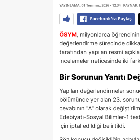
YAYINLAMA: 01 Temmuz 2026 - 12:34
KAYNAK: 
Facebook'ta Paylaş
ÖSYM
, milyonlarca öğrencini
değerlendirme sürecinde dikka
tarafından yapılan resmi açıkl
incelemeler neticesinde iki farkl
Bir Sorunun Yanıtı Değ
Yapılan değerlendirmeler sonucu
bölümünde yer alan 23. sorunu
cevabının "A" olarak değiştirilm
Edebiyatı-Sosyal Bilimler-1 tes
için iptal edildiği belirtildi.
Söz konusu değişikliğin adaylar