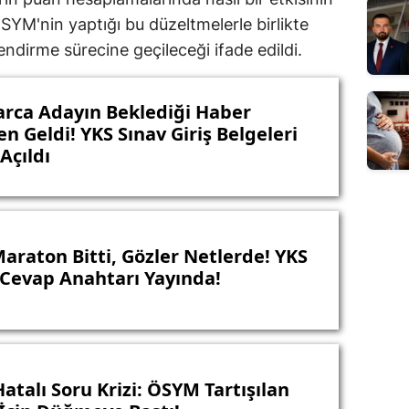
SYM'nin yaptığı bu düzeltmelerle birlikte
endirme sürecine geçileceği ifade edildi.
arca Adayın Beklediği Haber
n Geldi! YKS Sınav Giriş Belgeleri
Açıldı
araton Bitti, Gözler Netlerde! YKS
 Cevap Anahtarı Yayında!
atalı Soru Krizi: ÖSYM Tartışılan