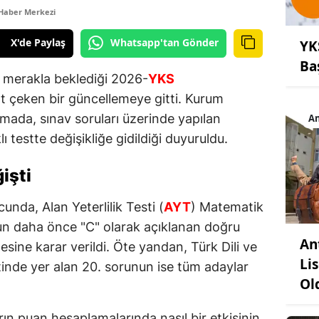
Haber Merkezi
X'de Paylaş
Whatsapp'tan Gönder
YK
Ba
n merakla beklediği 2026-
YKS
t çeken bir güncellemeye gitti. Kurum
amada, sınav soruları üzerinde yapılan
An
ı testte değişikliğe gidildiği duyuruldu.
işti
nda, Alan Yeterlilik Testi (
AYT
) Matematik
n daha önce "C" olarak açıklanan doğru
An
esine karar verildi. Öte yandan, Türk Dili ve
Li
tinde yer alan 20. sorunun ise tüm adaylar
Ol
ın puan hesaplamalarında nasıl bir etkisinin