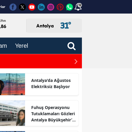
12
rlar
ltın
31
°
Antalya
,86
am
Yerel
Serik'te Seyir Halindeki Ot
Antalya'da Ağustos
Elektriksiz Başlıyor
Fuhuş Operasyonu
Tutuklamaları Gözleri
Antalya Büyükşehir’e
Çevirdi