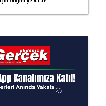
 İçin Düğmeye Bastı!