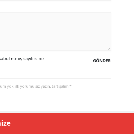
abul etmiş sayılırsınız
GÖNDER
yorum yok, ilk yorumu siz yazın, tartışalım *
mize