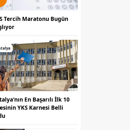
S Tercih Maratonu Bugün
şlıyor
talya
talya'nın En Başarılı İlk 10
sesinin YKS Karnesi Belli
du