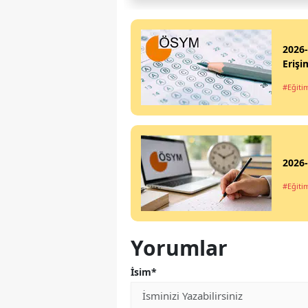
2026-
Erişi
#Eğiti
2026-
#Eğiti
Yorumlar
İsim*