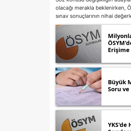
olacağı merakla beklenirken, Ö
sınav sonuçlarının nihai değerl
Milyonl
ÖSYM'de
Erişime 
Büyük M
Soru ve
YKS'de H