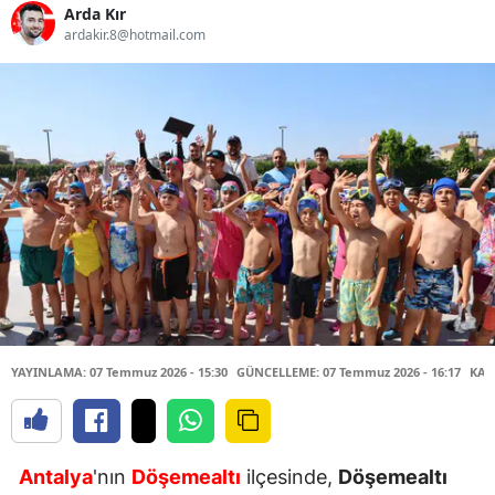
Arda Kır
ardakir.8@hotmail.com
YAYINLAMA: 07 Temmuz 2026 - 15:30
GÜNCELLEME: 07 Temmuz 2026 - 16:17
KAY
Antalya
'nın
Döşemealtı
ilçesinde,
Döşemealtı