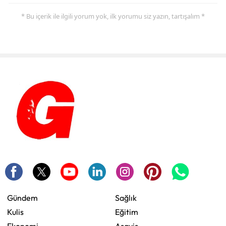
* Bu içerik ile ilgili yorum yok, ilk yorumu siz yazın, tartışalım *
Gündem
Sağlık
Kulis
Eğitim