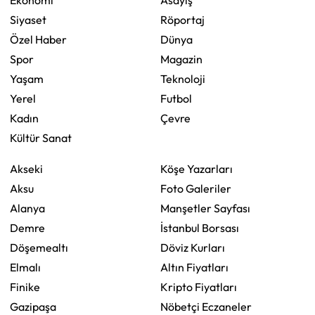
Ekonomi
Asayiş
Siyaset
Röportaj
Özel Haber
Dünya
Spor
Magazin
Yaşam
Teknoloji
Yerel
Futbol
Kadın
Çevre
Kültür Sanat
Akseki
Köşe Yazarları
Aksu
Foto Galeriler
Alanya
Manşetler Sayfası
Demre
İstanbul Borsası
Döşemealtı
Döviz Kurları
Elmalı
Altın Fiyatları
Finike
Kripto Fiyatları
Gazipaşa
Nöbetçi Eczaneler