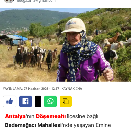
ddoga.arii2@gmail.com
YAYINLAMA: 27 Haziran 2026 - 12:17
KAYNAK: İHA
Antalya
'nın
Döşemealtı
ilçesine bağlı
Bademağacı Mahallesi
'nde yaşayan Emine