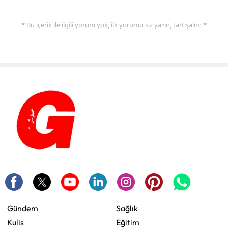
* Bu içerik ile ilgili yorum yok, ilk yorumu siz yazın, tartışalım *
Gündem
Sağlık
Kulis
Eğitim