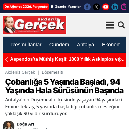
06 Ağustos 2026, Perşembe
E-Gazete
Yazarlar
Resmi İlanlar
Gündem
Antalya
Ekonomi
lk
Aspendos'ta Müthiş Keşif: 1800 Yıllık Asklepios ve
A
Telesphoros Heykeli Bulundu
K
Akdeniz Gerçek
|
Döşemealtı
Çobanlığa 5 Yaşında Başladı, 94
Yaşında Hala Sürüsünün Başında
Antalya'nın Döşemealtı ilçesinde yaşayan 94 yaşındaki
Emine Tektaş, 5 yaşında başladığı çobanlık mesleğini
yaklaşık 90 yıldır sürdürüyor.
Doğa Arı