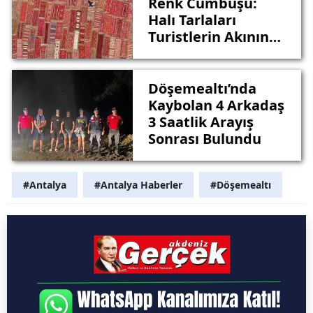
Renk Cümbüşü:
Halı Tarlaları
Turistlerin Akınına
Uğradı
Döşemealtı’nda
Kaybolan 4 Arkadaş
3 Saatlik Arayış
Sonrası Bulundu
#Antalya
#Antalya Haberler
#Döşemealtı