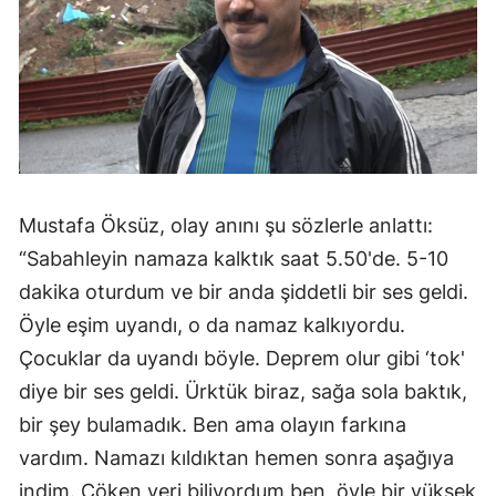
Mustafa Öksüz, olay anını şu sözlerle anlattı:
“Sabahleyin namaza kalktık saat 5.50'de. 5-10
dakika oturdum ve bir anda şiddetli bir ses geldi.
Öyle eşim uyandı, o da namaz kalkıyordu.
Çocuklar da uyandı böyle. Deprem olur gibi ‘tok'
diye bir ses geldi. Ürktük biraz, sağa sola baktık,
bir şey bulamadık. Ben ama olayın farkına
vardım. Namazı kıldıktan hemen sonra aşağıya
indim. Çöken yeri biliyordum ben, öyle bir yüksek