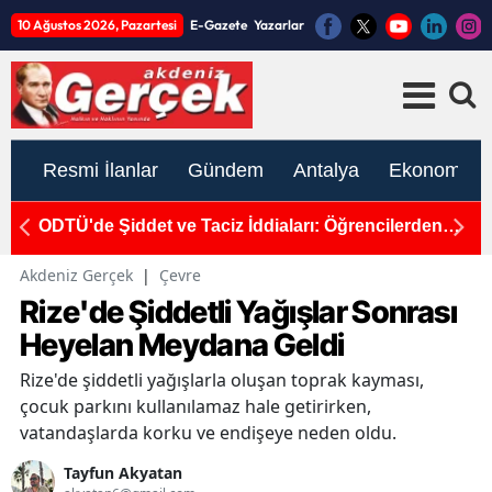
10 Ağustos 2026, Pazartesi
E-Gazete
Yazarlar
Resmi İlanlar
Gündem
Antalya
Ekonomi
k
ODTÜ'de Şiddet ve Taciz İddiaları: Öğrencilerden
1
Tepki ve İhraç Talebi
K
Akdeniz Gerçek
|
Çevre
Rize'de Şiddetli Yağışlar Sonrası
Heyelan Meydana Geldi
Rize'de şiddetli yağışlarla oluşan toprak kayması,
çocuk parkını kullanılamaz hale getirirken,
vatandaşlarda korku ve endişeye neden oldu.
Tayfun Akyatan